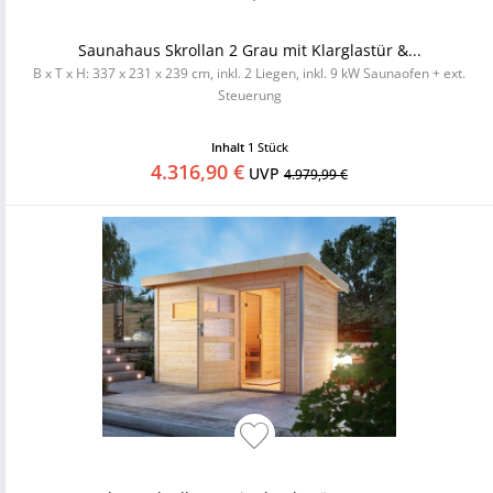
Saunahaus Skrollan 2 Grau mit Klarglastür &...
B x T x H: 337 x 231 x 239 cm, inkl. 2 Liegen, inkl. 9 kW Saunaofen + ext.
Steuerung
Inhalt
1 Stück
4.316,90 €
UVP
4.979,99 €