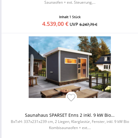
Saunaofen + ext. Steuerung,...
Inhalt
1 Stück
4.539,00 €
UVP
6.247,79 €
Saunahaus SPARSET Enns 2 inkl. 9 kW Bio...
BxTxH: 337x231x239 cm, 2 Liegen, Klarglastür, Fenster, inkl. 9 kW Bio
Kombisaunaofen + ext....