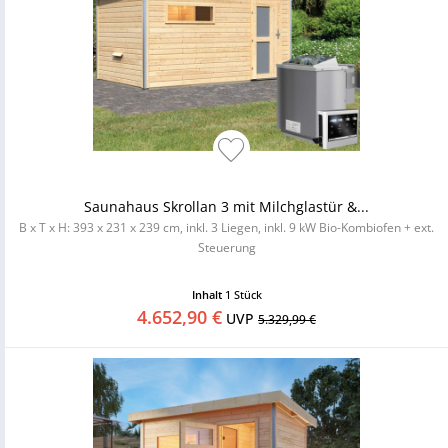
Saunahaus Skrollan 3 mit Milchglastür &...
B x T x H: 393 x 231 x 239 cm, inkl. 3 Liegen, inkl. 9 kW Bio-Kombiofen + ext.
Steuerung
Inhalt
1 Stück
4.652,90 €
UVP
5.329,99 €