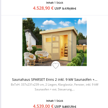
Inhalt
1 Stück
4.528,90 €
UVP
5.179,99 €
Saunahaus SPARSET Enns 2 inkl. 9 kW Saunaofen +...
BxTxH: 337x231x239 cm, 2 Liegen, Klarglastür, Fenster, inkl. 9 kW
Saunaofen + ext. Steuerung,...
Inhalt
1 Stück
4.539,00 €
UVP
5.897,79 €