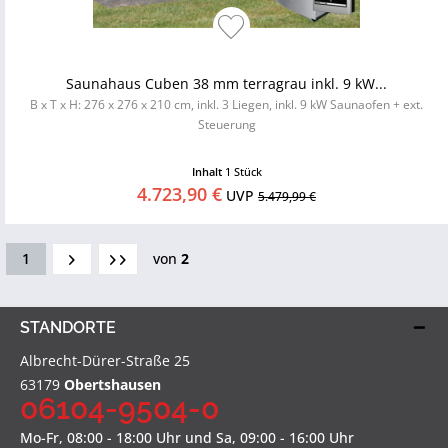
Saunahaus Cuben 38 mm terragrau inkl. 9 kW...
B x T x H: 276 x 276 x 210 cm, inkl. 3 Liegen, inkl. 9 kW Saunaofen + ext.
Steuerung
Inhalt
1 Stück
4.723,90 €
UVP
5.479,99 €
1
von
2
STANDORTE
Albrecht-Dürer-Straße 25
63179
Obertshausen
06104-9504-0
Mo-Fr, 08:00 - 18:00 Uhr und Sa, 09:00 - 16:00 Uhr