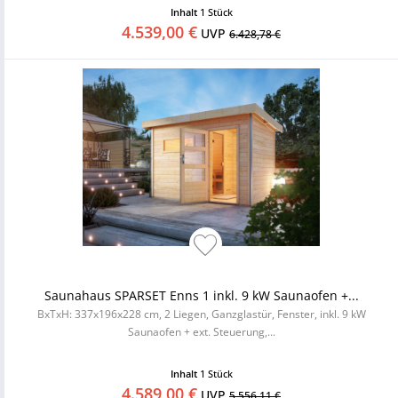
Inhalt
1 Stück
4.539,00 €
UVP
6.428,78 €
Saunahaus SPARSET Enns 1 inkl. 9 kW Saunaofen +...
BxTxH: 337x196x228 cm, 2 Liegen, Ganzglastür, Fenster, inkl. 9 kW
Saunaofen + ext. Steuerung,...
Inhalt
1 Stück
4.589,00 €
UVP
5.556,11 €