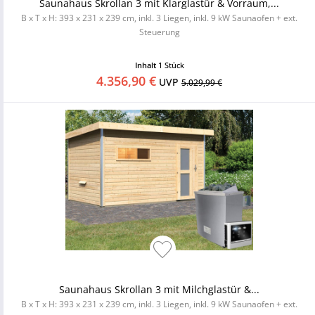
Saunahaus Skrollan 3 mit Klarglastür & Vorraum,...
B x T x H: 393 x 231 x 239 cm, inkl. 3 Liegen, inkl. 9 kW Saunaofen + ext.
Steuerung
Inhalt
1 Stück
4.356,90 €
UVP
5.029,99 €
Saunahaus Skrollan 3 mit Milchglastür &...
B x T x H: 393 x 231 x 239 cm, inkl. 3 Liegen, inkl. 9 kW Saunaofen + ext.