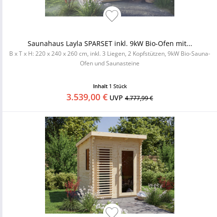
Saunahaus Layla SPARSET inkl. 9kW Bio-Ofen mit...
B x T x H: 220 x 240 x 260 cm, inkl. 3 Liegen, 2 Kopfstützen, 9kW Bio-Sauna-
Ofen und Saunasteine
Inhalt
1 Stück
3.539,00 €
UVP
4.777,99 €