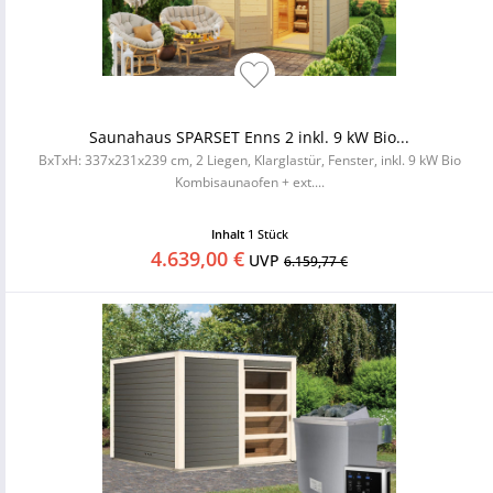
Saunahaus SPARSET Enns 2 inkl. 9 kW Bio...
BxTxH: 337x231x239 cm, 2 Liegen, Klarglastür, Fenster, inkl. 9 kW Bio
Kombisaunaofen + ext....
Inhalt
1 Stück
4.639,00 €
UVP
6.159,77 €