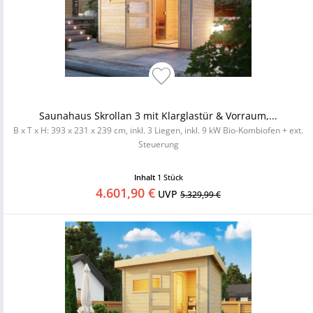
Saunahaus Skrollan 3 mit Klarglastür & Vorraum,...
B x T x H: 393 x 231 x 239 cm, inkl. 3 Liegen, inkl. 9 kW Bio-Kombiofen + ext.
Steuerung
Inhalt
1 Stück
4.601,90 €
UVP
5.329,99 €