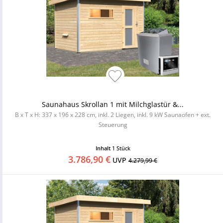
Saunahaus Skrollan 1 mit Milchglastür &...
B x T x H: 337 x 196 x 228 cm, inkl. 2 Liegen, inkl. 9 kW Saunaofen + ext.
Steuerung
Inhalt
1 Stück
3.786,90 €
UVP
4.279,99 €