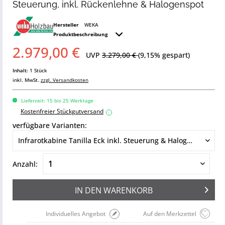
Steuerung, inkl. Rückenlehne & Halogenspot
Hersteller
WEKA
Produktbeschreibung
2.979,00 €
UVP
3.279,00 €
(9,15% gespart)
Inhalt:
1 Stück
inkl. MwSt.
zzgl. Versandkosten
Lieferzeit: 15 bis 25 Werktage
Kostenfreier Stückgutversand
i
verfügbare Varianten:
Anzahl:
IN DEN
WARENKORB
Individuelles Angebot
Auf den Merkzettel