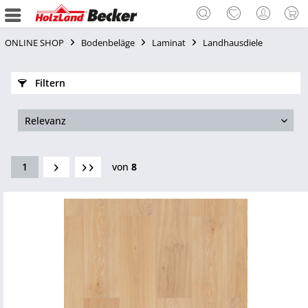
ONLINE SHOP
Bodenbeläge
Laminat
Landhausdiele
Filtern
1
von
8