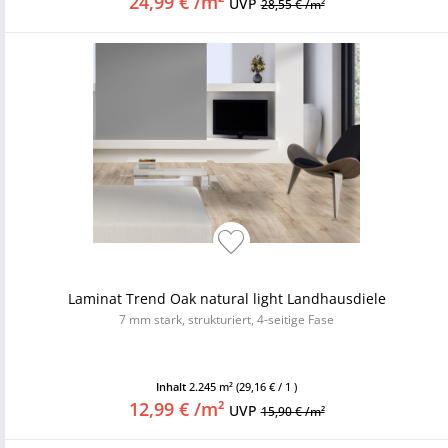
24,99 € /m²
UVP
28,55 € /m²
Laminat Trend Oak natural light Landhausdiele
7 mm stark, strukturiert, 4-seitige Fase
Inhalt
2.245 m²
(29,16 € / 1 )
12,99 € /m²
UVP
15,90 € /m²