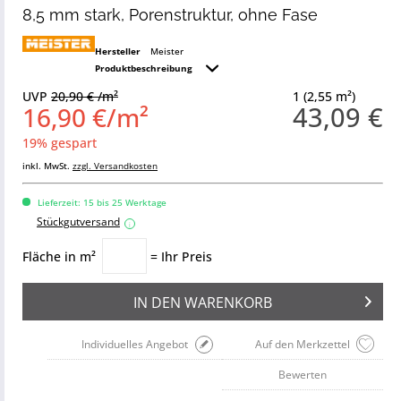
8,5 mm stark, Porenstruktur, ohne Fase
Hersteller
Meister
Produktbeschreibung
UVP
20,90 € /m²
1 (2,55 m²)
43,09 €
16,90 €/m²
19% gespart
inkl. MwSt.
zzgl. Versandkosten
Lieferzeit: 15 bis 25 Werktage
Stückgutversand
i
Fläche in m²
= Ihr Preis
IN DEN
WARENKORB
Individuelles Angebot
Auf den Merkzettel
Bewerten