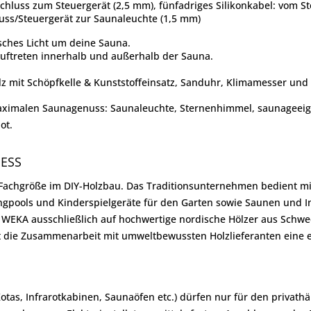
schluss zum Steuergerät (2,5 mm), fünfadriges Silikonkabel: vom 
uss/Steuergerät zur Saunaleuchte (1,5 mm)
sches Licht um deine Sauna.
ftreten innerhalb und außerhalb der Sauna.
lz mit Schöpfkelle & Kunststoffeinsatz, Sanduhr, Klimamesser und
maximalen Saunagenuss: Saunaleuchte, Sternenhimmel, saunageeig
ot.
NESS
achgröße im DIY-Holzbau. Das Traditionsunternehmen bedient mit 
ingpools und Kinderspielgeräte für den Garten sowie Saunen und I
t WEKA ausschließlich auf hochwertige nordische Hölzer aus Sch
t die Zusammenarbeit mit umweltbewussten Holzlieferanten eine e
Kotas, Infrarotkabinen, Saunaöfen etc.) dürfen nur für den priva