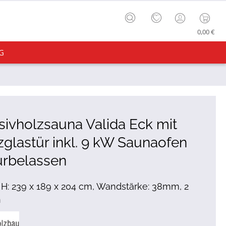
0,00 €
G
ivholzsauna Valida Eck mit
glastür inkl. 9 kW Saunaofen
urbelassen
x H: 239 x 189 x 204 cm, Wandstärke: 38mm, 2
n