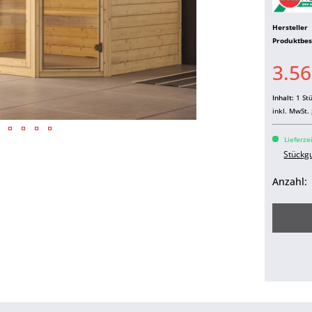
Hersteller
Produktbe
3.56
Inhalt:
1 St
inkl. MwSt.
Lieferze
Stückg
Anzahl: