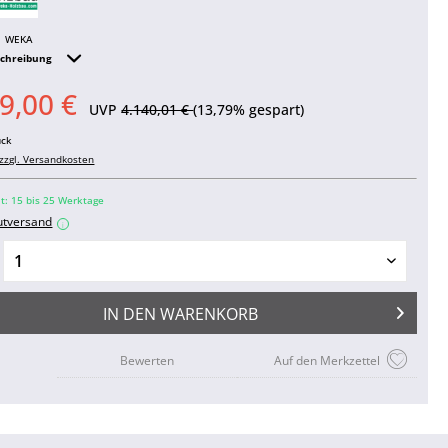
WEKA
schreibung
9,00 €
UVP
4.140,01 €
(13,79% gespart)
ück
zzgl. Versandkosten
it: 15 bis 25 Werktage
utversand
i
IN DEN
WARENKORB
Bewerten
Auf den Merkzettel