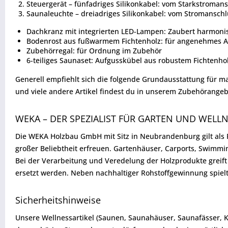
Steuergerät – fünfadriges Silikonkabel: vom Starkstroman
Saunaleuchte – dreiadriges Silikonkabel: vom Stromanschl
Dachkranz mit integrierten LED-Lampen: Zaubert harmoni
Bodenrost aus fußwarmem Fichtenholz: für angenehmes Au
Zubehörregal: für Ordnung im Zubehör
6-teiliges Saunaset: Aufgusskübel aus robustem Fichtenho
Generell empfiehlt sich die folgende Grundausstattung für 
und viele andere Artikel findest du in unserem Zubehörangeb
WEKA – DER SPEZIALIST FÜR GARTEN UND WELL
Die WEKA Holzbau GmbH mit Sitz in Neubrandenburg gilt als F
großer Beliebtheit erfreuen. Gartenhäuser, Carports, Swimm
Bei der Verarbeitung und Veredelung der Holzprodukte greif
ersetzt werden. Neben nachhaltiger Rohstoffgewinnung spiel
Sicherheitshinweise
Unsere Wellnessartikel (Saunen, Saunahäuser, Saunafässer, 