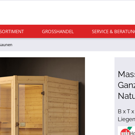
 SORTIMENT
GROSSHANDEL
SERVICE & BERATUN
saunen
Mass
Ganz
Nat
B x T 
Liege