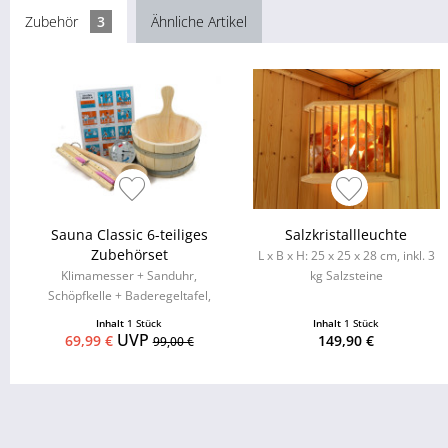
Zubehör
3
Ähnliche Artikel
Sauna Classic 6-teiliges
Salzkristallleuchte
Zubehörset
L x B x H: 25 x 25 x 28 cm, inkl. 3
Klimamesser + Sanduhr,
kg Salzsteine
Schöpfkelle + Baderegeltafel,
Aufgusseimer mit
Inhalt
1 Stück
Inhalt
1 Stück
Kunststoffeinsatz
UVP
69,99 €
149,90 €
99,00 €