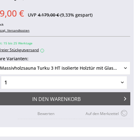
9,00 €
UVP
4.179,00 €
(9,33% gespart)
ück
zzgl. Versandkosten
it: 15 bis 25 Werktage
freier Stückgutversand
i
re Varianten:
IN DEN
WARENKORB
Bewerten
Auf den Merkzettel