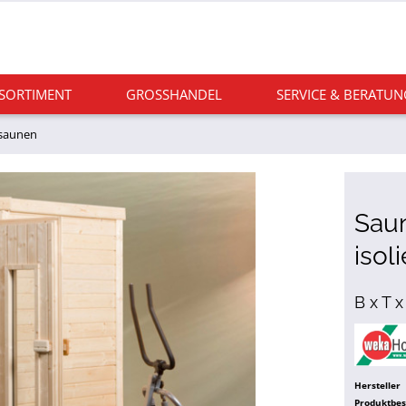
 SORTIMENT
GROSSHANDEL
SERVICE & BERATUN
saunen
Sau
isol
B x T x
Hersteller
Produktbe