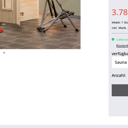
3.78
Inhalt:
1 St
inkl. MwSt.
Lieferze
Kosten
verfügba
Anzahl: