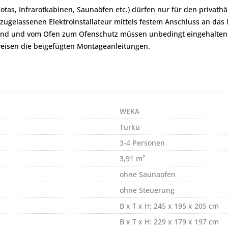
Kotas, Infrarotkabinen, Saunaöfen etc.) dürfen nur für den priva
zugelassenen Elektroinstallateur mittels festem Anschluss an das
and und vom Ofen zum Ofenschutz müssen unbedingt eingehalten
eisen die beigefügten Montageanleitungen.
WEKA
Turku
3-4 Personen
3,91 m²
ohne Saunaofen
ohne Steuerung
B x T x H: 245 x 195 x 205 cm
B x T x H: 229 x 179 x 197 cm