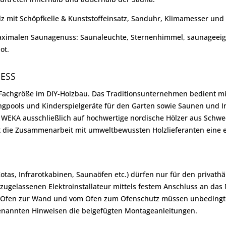
lz mit Schöpfkelle & Kunststoffeinsatz, Sanduhr, Klimamesser und
maximalen Saunagenuss: Saunaleuchte, Sternenhimmel, saunageeig
ot.
NESS
achgröße im DIY-Holzbau. Das Traditionsunternehmen bedient mit 
ingpools und Kinderspielgeräte für den Garten sowie Saunen und I
t WEKA ausschließlich auf hochwertige nordische Hölzer aus Sch
t die Zusammenarbeit mit umweltbewussten Holzlieferanten eine e
Kotas, Infrarotkabinen, Saunaöfen etc.) dürfen nur für den priva
zugelassenen Elektroinstallateur mittels festem Anschluss an da
om Ofen zur Wand und vom Ofen zum Ofenschutz müssen unbedingt
genannten Hinweisen die beigefügten Montageanleitungen.