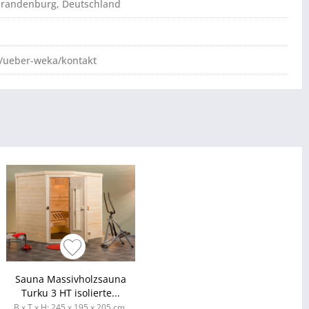
brandenburg, Deutschland
/ueber-weka/kontakt
Sauna Massivholzsauna
Turku 3 HT isolierte...
B x T x H: 245 x 195 x 205 cm,