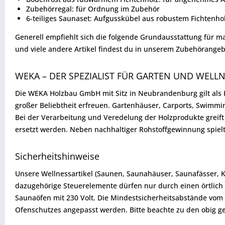
Zubehörregal: für Ordnung im Zubehör
6-teiliges Saunaset: Aufgusskübel aus robustem Fichtenho
Generell empfiehlt sich die folgende Grundausstattung für 
und viele andere Artikel findest du in unserem Zubehörangeb
WEKA – DER SPEZIALIST FÜR GARTEN UND WELL
Die WEKA Holzbau GmbH mit Sitz in Neubrandenburg gilt als F
großer Beliebtheit erfreuen. Gartenhäuser, Carports, Swimm
Bei der Verarbeitung und Veredelung der Holzprodukte greif
ersetzt werden. Neben nachhaltiger Rohstoffgewinnung spiel
Sicherheitshinweise
Unsere Wellnessartikel (Saunen, Saunahäuser, Saunafässer, 
dazugehörige Steuerelemente dürfen nur durch einen örtlich 
Saunaöfen mit 230 Volt. Die Mindestsicherheitsabstände v
Ofenschutzes angepasst werden. Bitte beachte zu den obig 