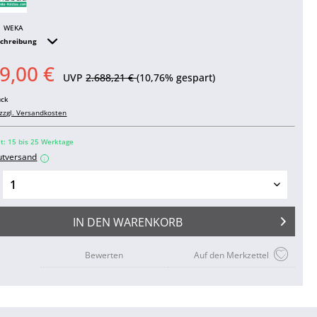
WEKA
schreibung
9,00 €
UVP
2.688,21 €
(10,76% gespart)
ück
zzgl. Versandkosten
it: 15 bis 25 Werktage
utversand
i
IN DEN
WARENKORB
Bewerten
Auf den Merkzettel