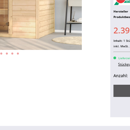
Hersteller
Produktbe
2.39
Inhalt:
1 St
inkl. MwSt.
Lieferze
Stückg
Anzahl: