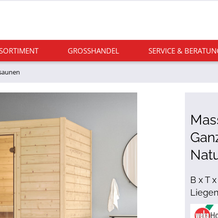
 SORTIMENT
GROSSHANDEL
SERVICE & BERATUN
saunen
Mass
Ganz
Nat
B x T 
Liege