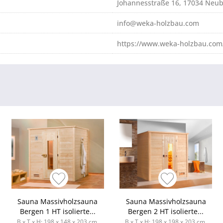
Johannesstraße 16, 17034 Neu
info@weka-holzbau.com
https://www.weka-holzbau.com
Sauna Massivholzsauna
Sauna Massivholzsauna
Bergen 1 HT isolierte...
Bergen 2 HT isolierte...
B x T x H: 198 x 148 x 203 cm,
B x T x H: 198 x 198 x 203 cm,