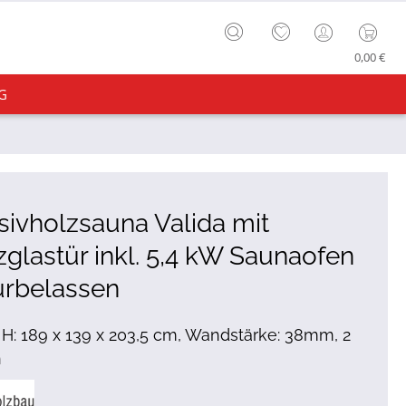
0,00 €
G
ivholzsauna Valida mit
glastür inkl. 5,4 kW Saunaofen
urbelassen
x H: 189 x 139 x 203,5 cm, Wandstärke: 38mm, 2
n