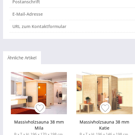
Postanschrift
E-Mail-Adresse
URL zum Kontaktformular
Ähnliche Artikel
Massivholzsauna 38 mm
Massivholzsauna 38 mm
Mila
Katie
B x T x H: 196 x 170 x 198 cm,
B x T x H: 196 x 146 x 198 cm,