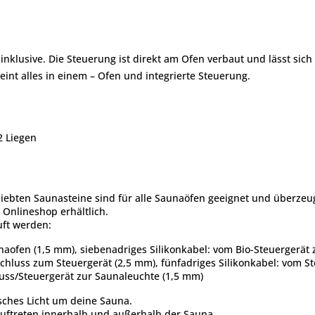
 inklusive. Die Steuerung ist direkt am Ofen verbaut und lässt sic
int alles in einem – Ofen und integrierte Steuerung.
2 Liegen
eliebten Saunasteine sind für alle Saunaöfen geeignet und überze
Onlineshop erhältlich.
uft werden:
naofen (1,5 mm), siebenadriges Silikonkabel: vom Bio-Steuergerä
schluss zum Steuergerät (2,5 mm), fünfadriges Silikonkabel: vom 
uss/Steuergerät zur Saunaleuchte (1,5 mm)
sches Licht um deine Sauna.
ftreten innerhalb und außerhalb der Sauna.