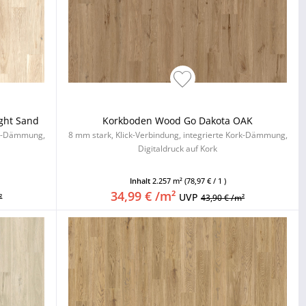
ght Sand
Korkboden Wood Go Dakota OAK
ork-Dämmung,
8 mm stark, Klick-Verbindung, integrierte Kork-Dämmung,
Digitaldruck auf Kork
Inhalt
2.257 m²
(78,97 € / 1 )
34,99 € /m²
UVP
²
43,90 € /m²