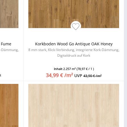
d Fume
Korkboden Wood Go Antique OAK Honey
ork-Dämmung,
8 mm stark, Klick-Verbindung, integrierte Kork-Dämmung,
Digitaldruck auf Kork
Inhalt
2.257 m²
(78,97 € / 1 )
34,99 € /m²
UVP
²
43,90 € /m²