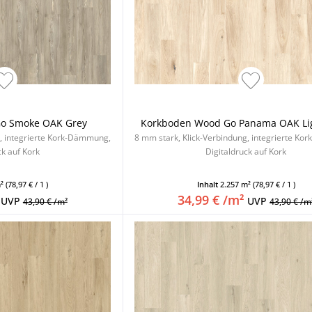
o Smoke OAK Grey
Korkboden Wood Go Panama OAK Li
g, integrierte Kork-Dämmung,
8 mm stark, Klick-Verbindung, integrierte K
ck auf Kork
Digitaldruck auf Kork
m²
(78,97 € / 1 )
Inhalt
2.257 m²
(78,97 € / 1 )
34,99 € /m²
UVP
UVP
43,90 € /m²
43,90 € /m