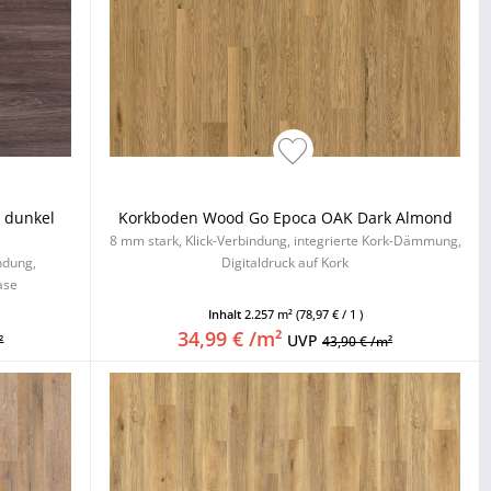
 dunkel
Korkboden Wood Go Epoca OAK Dark Almond
8 mm stark, Klick-Verbindung, integrierte Kork-Dämmung,
indung,
Digitaldruck auf Kork
ase
Inhalt
2.257 m²
(78,97 € / 1 )
34,99 € /m²
UVP
²
43,90 € /m²