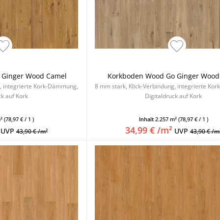
 Ginger Wood Camel
Korkboden Wood Go Ginger Woo
g, integrierte Kork-Dämmung,
8 mm stark, Klick-Verbindung, integrierte K
ck auf Kork
Digitaldruck auf Kork
m²
(78,97 € / 1 )
Inhalt
2.257 m²
(78,97 € / 1 )
34,99 € /m²
UVP
UVP
43,90 € /m²
43,90 € /m