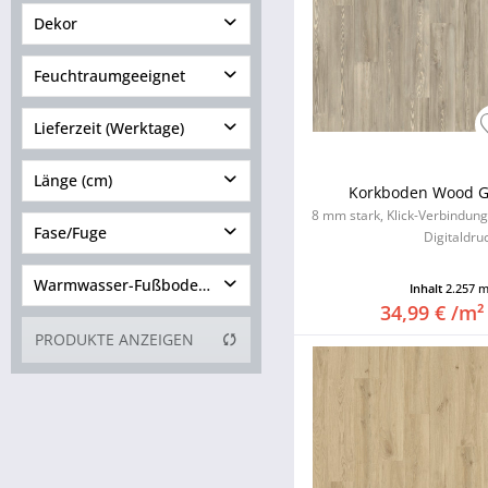
Dämmung integriert
Dekor
Dämmung nicht integriert
Feuchtraumgeeignet
Lieferzeit (Werktage)
4 bis 6
Länge (cm)
Korkboden Wood G
7 bis 10
8 mm stark, Klick-Verbindun
Fase/Fuge
10 bis 15
Digitaldru
von
116,00
bis
183,00
ohne Fase
Warmwasser-Fußbodenheizung
Inhalt
2.257 
34,99 € /m²
4-seitig
geeignet
PRODUKTE ANZEIGEN
Mikrofuge 4-seitig
nicht geeignet