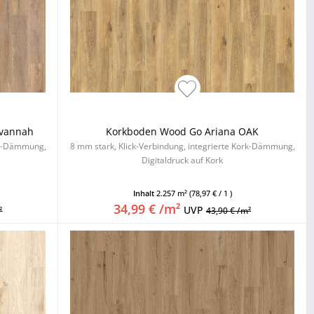
avannah
Korkboden Wood Go Ariana OAK
ork-Dämmung,
8 mm stark, Klick-Verbindung, integrierte Kork-Dämmung,
Digitaldruck auf Kork
Inhalt
2.257 m²
(78,97 € / 1 )
34,99 € /m²
UVP
²
43,90 € /m²