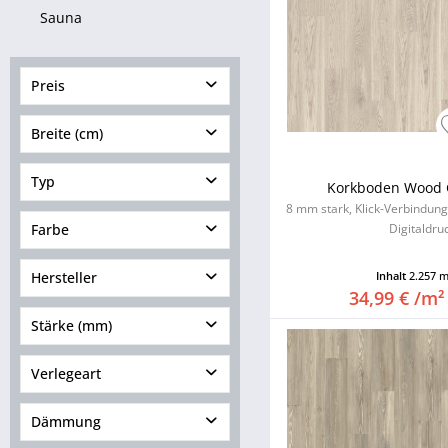
Sauna
Preis
Breite (cm)
von
52,12 €
bis
142,09 €
Typ
Korkboden Wood 
von
18,00
bis
19,00
8 mm stark, Klick-Verbindun
Designboden
Farbe
Digitaldru
Kork in Holzoptik
Hersteller
Inhalt
2.257 
34,99 € /m²
Stärke (mm)
< 8.00
Verlegeart
8.00 - 8.99
Dämmung
>= 9.00