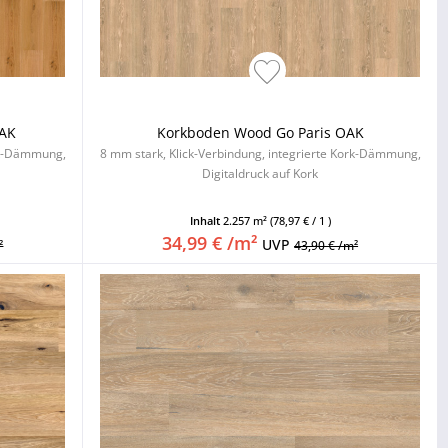
OAK
Korkboden Wood Go Paris OAK
ork-Dämmung,
8 mm stark, Klick-Verbindung, integrierte Kork-Dämmung,
Digitaldruck auf Kork
Inhalt
2.257 m²
(78,97 € / 1 )
34,99 € /m²
UVP
²
43,90 € /m²