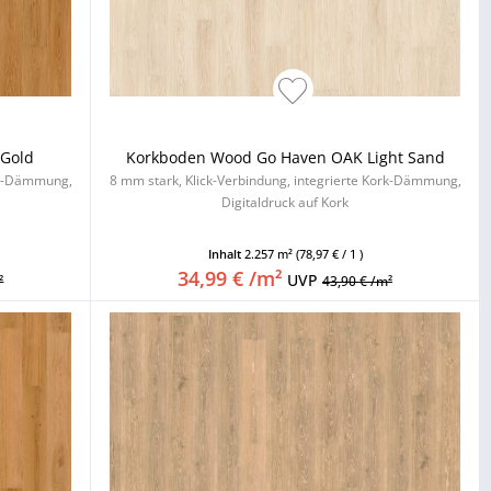
Gold
Korkboden Wood Go Haven OAK Light Sand
ork-Dämmung,
8 mm stark, Klick-Verbindung, integrierte Kork-Dämmung,
Digitaldruck auf Kork
Inhalt
2.257 m²
(78,97 € / 1 )
34,99 € /m²
UVP
²
43,90 € /m²