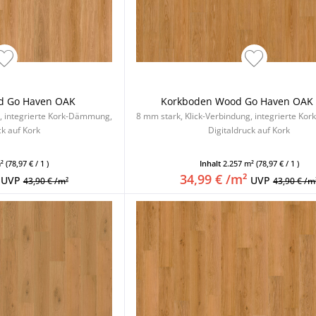
d Go Haven OAK
Korkboden Wood Go Haven OAK 
g, integrierte Kork-Dämmung,
8 mm stark, Klick-Verbindung, integrierte K
ck auf Kork
Digitaldruck auf Kork
m²
(78,97 € / 1 )
Inhalt
2.257 m²
(78,97 € / 1 )
34,99 € /m²
UVP
UVP
43,90 € /m²
43,90 € /m