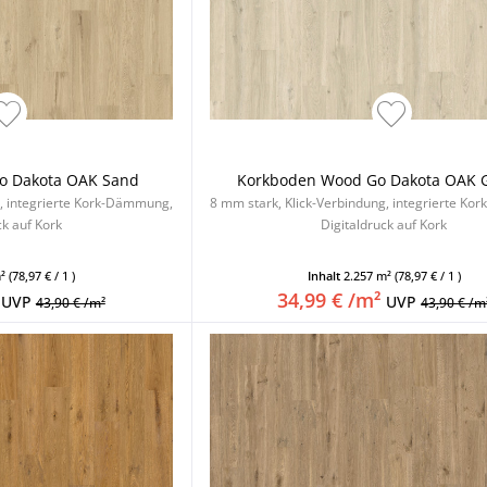
o Dakota OAK Sand
Korkboden Wood Go Dakota OAK 
g, integrierte Kork-Dämmung,
8 mm stark, Klick-Verbindung, integrierte K
ck auf Kork
Digitaldruck auf Kork
m²
(78,97 € / 1 )
Inhalt
2.257 m²
(78,97 € / 1 )
34,99 € /m²
UVP
UVP
43,90 € /m²
43,90 € /m