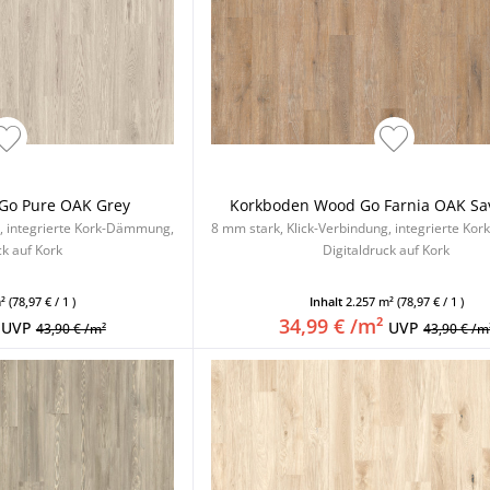
Go Pure OAK Grey
Korkboden Wood Go Farnia OAK S
g, integrierte Kork-Dämmung,
8 mm stark, Klick-Verbindung, integrierte K
ck auf Kork
Digitaldruck auf Kork
m²
(78,97 € / 1 )
Inhalt
2.257 m²
(78,97 € / 1 )
34,99 € /m²
UVP
UVP
43,90 € /m²
43,90 € /m