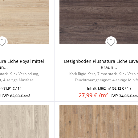
ra Eiche Royal mittel
Designboden Plusnatura Eiche Lava
n...
Braun...
tark, Klick-Verbindung,
Kork Rigid-Kern, 7 mm stark, Klick-Verb
 4-seitige Minifase
Feuchtraumgeeignet, 4-seitige Minif
m²
(81,91 € / 1 )
Inhalt
1.862 m²
(52,12 € / 1 )
27,99 € /m²
UVP
UVP
62,90 € /m²
74,96 € /m