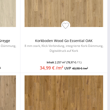
Greyge
Korkboden Wood Go Essential OAK
ork-Dämmung,
8 mm stark, Klick-Verbindung, integrierte Kork-Dämmung,
Digitaldruck auf Kork
Inhalt
2.257 m²
(78,97 € / 1 )
34,99 € /m²
UVP
²
43,90 € /m²