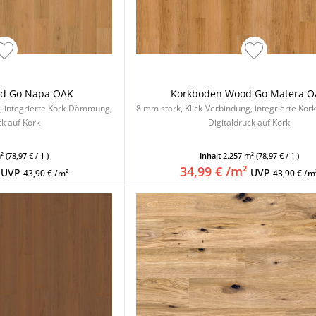
d Go Napa OAK
Korkboden Wood Go Matera 
g, integrierte Kork-Dämmung,
8 mm stark, Klick-Verbindung, integrierte K
ck auf Kork
Digitaldruck auf Kork
m²
(78,97 € / 1 )
Inhalt
2.257 m²
(78,97 € / 1 )
34,99 € /m²
UVP
UVP
43,90 € /m²
43,90 € /m