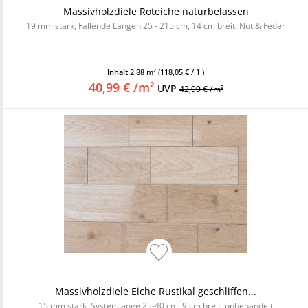
Massivholzdiele Roteiche naturbelassen
19 mm stark, Fallende Längen 25 - 215 cm, 14 cm breit, Nut & Feder
Inhalt
2.88 m²
(118,05 € / 1 )
40,99 € /m²
UVP
42,99 € /m²
Massivholzdiele Eiche Rustikal geschliffen...
15 mm stark, Systemlänge 25-40 cm, 9 cm breit, unbehandelt