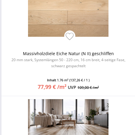
Massivholzdiele Eiche Natur (N II) geschliffen
20 mm stark, Systemlängen 50 - 220 cm, 16 cm breit, 4-seitige Fase,
schwarz gespachtelt
Inhalt
1.76 m²
(137,26 € / 1 )
77,99 € /m²
UVP
109,00 € /m²