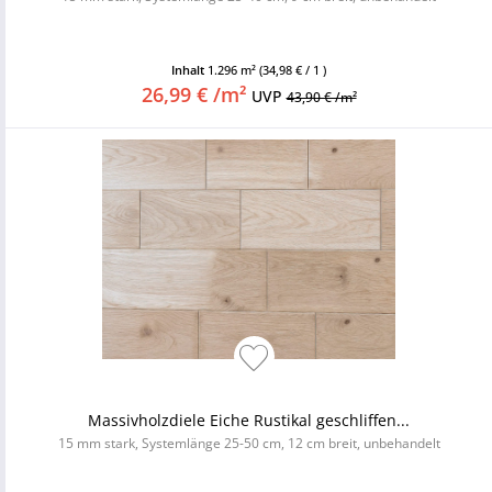
Inhalt
1.296 m²
(34,98 € / 1 )
26,99 € /m²
UVP
43,90 € /m²
Massivholzdiele Eiche Rustikal geschliffen...
15 mm stark, Systemlänge 25-50 cm, 12 cm breit, unbehandelt