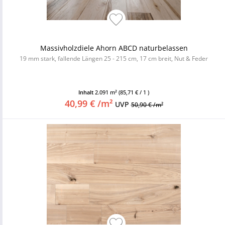
Massivholzdiele Ahorn ABCD naturbelassen
19 mm stark, fallende Längen 25 - 215 cm, 17 cm breit, Nut & Feder
Inhalt
2.091 m²
(85,71 € / 1 )
40,99 € /m²
UVP
50,90 € /m²