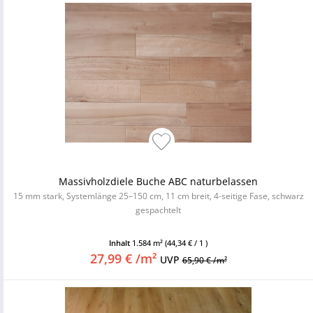
Massivholzdiele Buche ABC naturbelassen
15 mm stark, Systemlänge 25–150 cm, 11 cm breit, 4-seitige Fase, schwarz
gespachtelt
Inhalt
1.584 m²
(44,34 € / 1 )
27,99 € /m²
UVP
65,90 € /m²