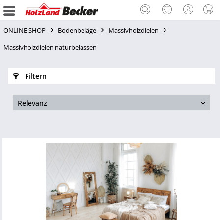
ONLINE SHOP
Bodenbeläge
Massivholzdielen
Massivholzdielen naturbelassen
Filtern