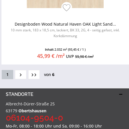
Designboden Wood Natural Haven OAK Light Sand...
10 mm stark, 183 x 18,5 cm, lackiert, BK 33, 2G, 4 - seitig gefast, inkl.
Korkdämmung
Inhalt
2.032 m²
(93,45 € / 1 )
45,99 € /m²
UVP
55,90 € /m²
1
von
6
STANDORTE
Albrecht-Dürer-Straße 25
63179
Obertshausen
06104-9504-0
Mo-Fr, 08:00 - 18:00 Uhr und Sa, 09:00 - 16:00 Uhr