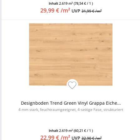
Inhalt
2.619 m²
(78,54 € / 1 )
29,99 € /m²
UVP
31,99 € /m²
Designboden Trend Green Vinyl Grappa Eiche...
4 mm stark, feuchtraumgeeignet, 4-seitige Fase, strukturiert
Inhalt
2.619 m²
(60,21 € / 1 )
22,99 € /m²
UVP
32,90 € /m²