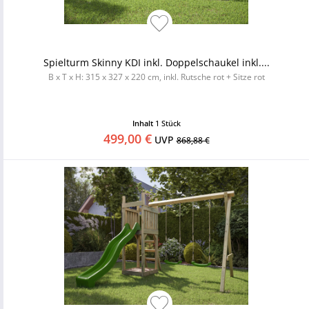
Spielturm Skinny KDI inkl. Doppelschaukel inkl....
B x T x H: 315 x 327 x 220 cm, inkl. Rutsche rot + Sitze rot
Inhalt
1 Stück
499,00 €
UVP
868,88 €