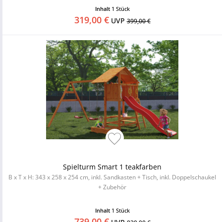
Inhalt
1 Stück
319,00 €
UVP
399,00 €
Spielturm Smart 1 teakfarben
B x T x H: 343 x 258 x 254 cm, inkl. Sandkasten + Tisch, inkl. Doppelschaukel
+ Zubehör
Inhalt
1 Stück
739,00 €