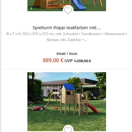
Spielturm Floppi teakfarben inkl....
B x T x H: 303 x 370 x 272 cm, inkl. Schaukel + Sandkasten + Kletterwand +
Rampe, inkl. Zubehör +...
Inhalt
1 Stück
889,00 €
UVP
1.298,90 €