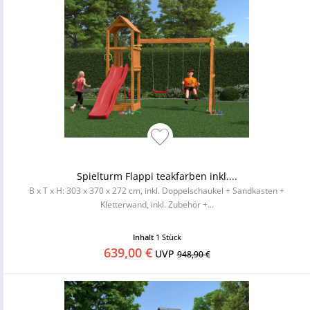
Spielturm Flappi teakfarben inkl....
B x T x H: 303 x 370 x 272 cm, inkl. Doppelschaukel + Sandkasten +
Kletterwand, inkl. Zubehör +...
Inhalt
1 Stück
639,00 €
UVP
948,90 €