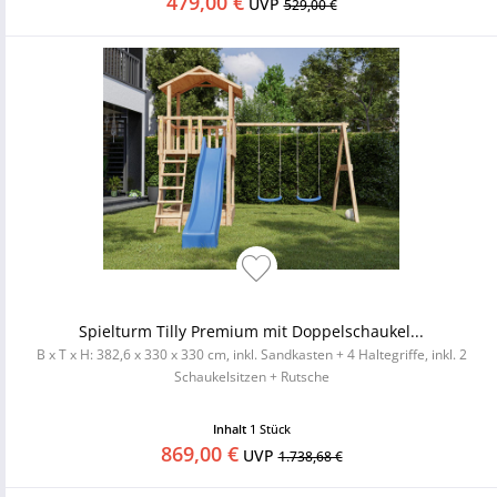
479,00 €
UVP
529,00 €
Spielturm Tilly Premium mit Doppelschaukel...
B x T x H: 382,6 x 330 x 330 cm, inkl. Sandkasten + 4 Haltegriffe, inkl. 2
Schaukelsitzen + Rutsche
Inhalt
1 Stück
869,00 €
UVP
1.738,68 €