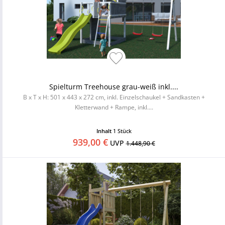
Spielturm Treehouse grau-weiß inkl....
B x T x H: 501 x 443 x 272 cm, inkl. Einzelschaukel + Sandkasten +
Kletterwand + Rampe, inkl....
Inhalt
1 Stück
939,00 €
UVP
1.448,90 €