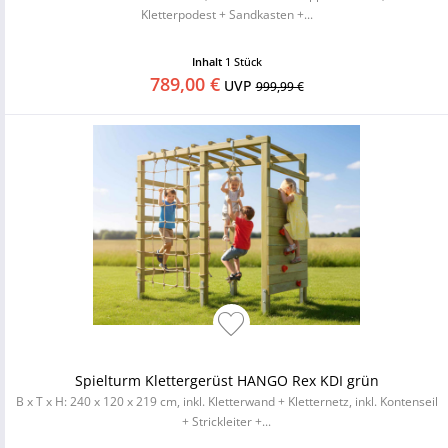
Kletterpodest + Sandkasten +...
Inhalt
1 Stück
789,00 €
UVP
999,99 €
Spielturm Klettergerüst HANGO Rex KDI grün
B x T x H: 240 x 120 x 219 cm, inkl. Kletterwand + Kletternetz, inkl. Kontenseil
+ Strickleiter +...