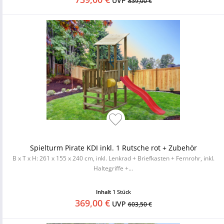
UVP
839,00 €
Spielturm Pirate KDI inkl. 1 Rutsche rot + Zubehör
B x T x H: 261 x 155 x 240 cm, inkl. Lenkrad + Briefkasten + Fernrohr, inkl.
Haltegriffe +...
Inhalt
1 Stück
369,00 €
UVP
603,50 €