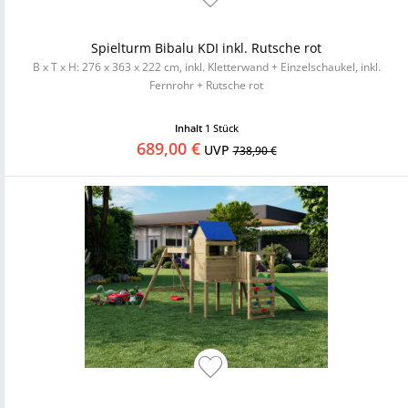
Spielturm Bibalu KDI inkl. Rutsche rot
B x T x H: 276 x 363 x 222 cm, inkl. Kletterwand + Einzelschaukel, inkl.
Fernrohr + Rutsche rot
Inhalt
1 Stück
689,00 €
UVP
738,90 €