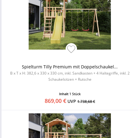
Spielturm Tilly Premium mit Doppelschaukel...
B x T x H: 382,6 x 330 x 330 cm, inkl. Sandkasten + 4 Haltegriffe, inkl. 2
Schaukelsitzen + Rutsche
Inhalt
1 Stück
869,00 €
UVP
1.738,68 €