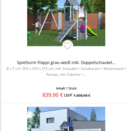
Spielturm Floppi grau-weiß inkl. Doppelschaukel...
B x T x H: 303 x 370 x 272 cm, inkl. Schaukel + Sandkasten + Kletterwand +
Rampe, inkl. Zubehör +...
Inhalt
1 Stück
839,00 €
UVP
1.398,90 €