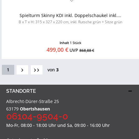
Spielturm Skinny KDI inkl. Doppelschaukel inkl....
B x T x H: 315 x 327 x 220 cm, inkl. Rutsche grün + Sitze grün
Inhalt
1 Stück
499,00 €
UVP
868,88 €
1
von
3
STANDORTE
Albrecht-Dürer-Straße 25
63179
Obertshausen
06104-9504-0
Mo-Fr, 08:00 - 18:00 Uhr und Sa, 09:00 - 16:00 Uhr