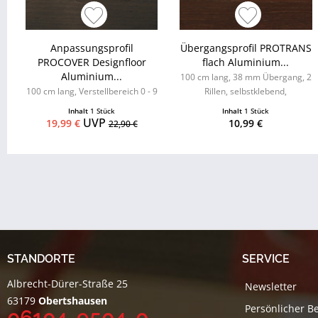
Anpassungsprofil
Übergangsprofil PROTRANS
PROCOVER Designfloor
flach Aluminium...
Aluminium...
100 cm lang, 38 mm Übergang, 2
100 cm lang, Verstellbereich 0 - 9
Rillen, selbstklebend,
mm, strukturbeschichtet
strukturbeschichtet
Inhalt
1 Stück
Inhalt
1 Stück
UVP
19,99 €
10,99 €
22,90 €
STANDORTE
SERVICE
Albrecht-Dürer-Straße 25
Newsletter
63179
Obertshausen
Persönlicher B
06104-9504-0