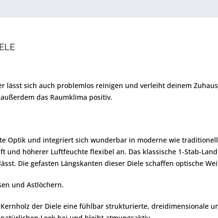
ELE
, er lässt sich auch problemlos reinigen und verleiht deinem Zuha
n außerdem das Raumklima positiv.
te Optik und integriert sich wunderbar in moderne wie traditionel
Luft und höherer Luftfeuchte flexibel an. Das klassische 1-Stab-L
ässt. Die gefasten Längskanten dieser Diele schaffen optische We
ssen und Astlöchern.
e Kernholz der Diele eine fühlbar strukturierte, dreidimensionale 
natürlichen Look bei und bleibt atmungsaktiv.