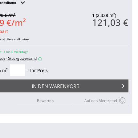
schreibung
90 € /m²
1 (2,328 m²)
121,03 €
9 €/m²
part
zzgl. Versandkosten
it: 4 bis 6 Werktage
 oder Stückgutversand
i
n m²
= Ihr Preis
IN DEN
WARENKORB
Bewerten
Auf den Merkzettel