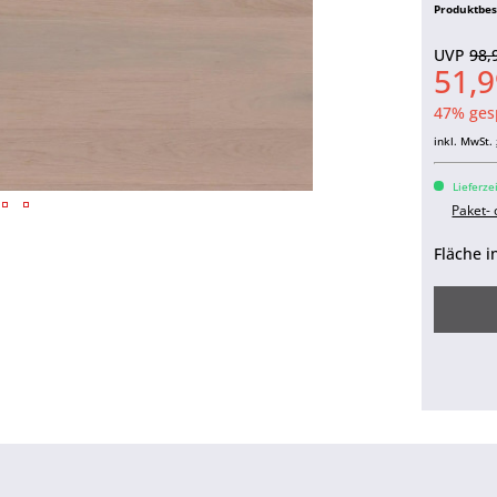
Produktbe
UVP
98,
51,9
47% ges
inkl. MwSt.
Lieferze
Paket-
Fläche i