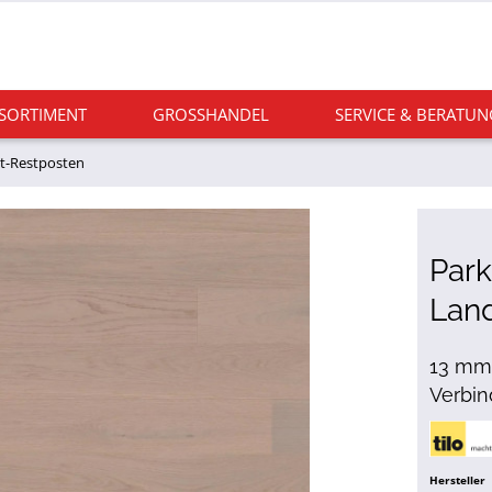
 SORTIMENT
GROSSHANDEL
SERVICE & BERATUN
t-Restposten
Park
Lan
13 mm s
Verbi
Hersteller