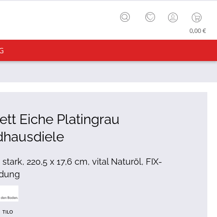
0,00 €
G
ett Eiche Platingrau
dhausdiele
tark, 220,5 x 17,6 cm, vital Naturöl, FIX-
ndung
TILO