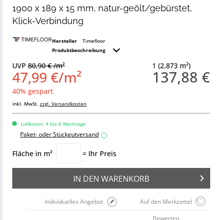
1900 x 189 x 15 mm, natur-geölt/gebürstet,
Klick-Verbindung
Hersteller
Timefloor
Produktbeschreibung
UVP
80,90 € /m²
1 (2,873 m²)
137,88 €
47,99 €/m²
40% gespart
inkl. MwSt.
zzgl. Versandkosten
Lieferzeit: 4 bis 6 Werktage
Paket- oder Stückgutversand
i
Fläche in m²
= Ihr Preis
IN DEN
WARENKORB
Individuelles Angebot
Auf den Merkzettel
Bewerten