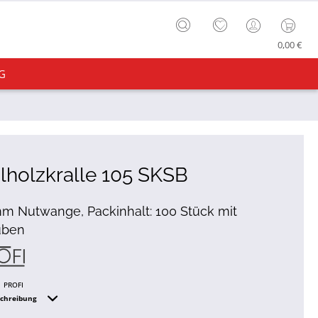
0,00 €
G
ilholzkralle 105 SKSB
mm Nutwange, Packinhalt: 100 Stück mit
uben
PROFI
schreibung