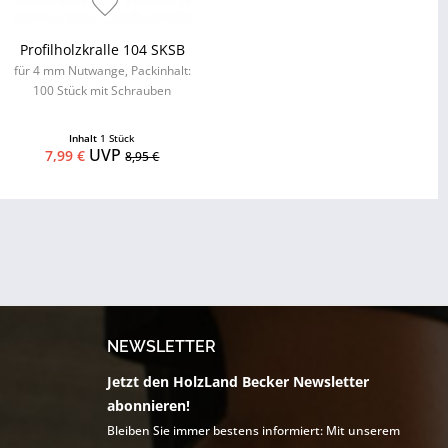
Profilholzkralle 104 SKSB
für 4 mm Nutwange, Packinhalt:
100 Stück mit Schrauben
Inhalt
1 Stück
UVP
7,99 €
8,95 €
NEWSLETTER
Jetzt den HolzLand Becker Newsletter
abonnieren!
Bleiben Sie immer bestens informiert: Mit unserem