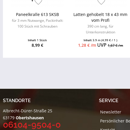
Paneelkralle 613 SKSB
Latten gehobelt 18 x 43 mm
vom Profi
für 3 mm Nutwange, Packinhalt:
100 Stück mit Schrauben
390 cm lang, für
Unterkonstruktion
Inhalt
1 Stück
Inhalt
3.9 m
(4,99 € / 1 )
UVP
8,99 €
1,28 € /m
1,67 € /m
STANDORTE
SERVICE
Albrecht-Dürer-Straße 25
Newsletter
63179
Obertshausen
Persönlicher B
06104-9504-0
Kontakt