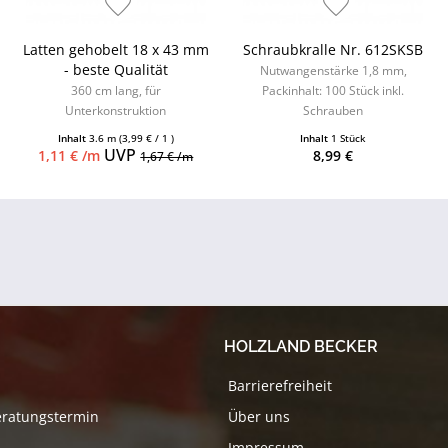
Latten gehobelt 18 x 43 mm
Schraubkralle Nr. 612SKSB
- beste Qualität
Nutwangenstärke 1,8 mm,
360 cm lang, für
Packinhalt: 100 Stück inkl.
Unterkonstruktion
Schrauben
Inhalt
3.6 m
(3,99 € / 1 )
Inhalt
1 Stück
UVP
1,11 € /m
8,99 €
1,67 € /m
HOLZLAND BECKER
Barrierefreiheit
eratungstermin
Über uns
Impressum