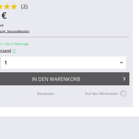
(
2
)
 €
ück
zzgl. Versandkosten
it: 1 bis 3 Werktage
ersand
i
IN DEN
WARENKORB
Bewerten
Auf den Merkzettel