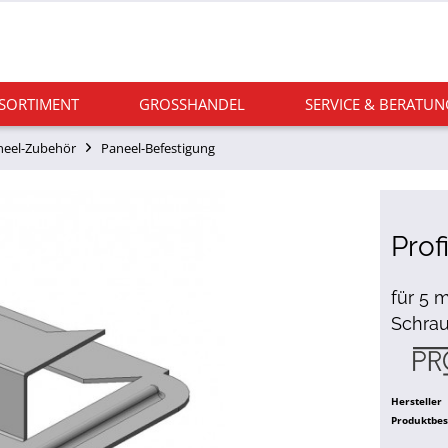
 SORTIMENT
GROSSHANDEL
SERVICE & BERATUN
neel-Zubehör
Paneel-Befestigung
Prof
für 5 
Schra
Hersteller
Produktbe