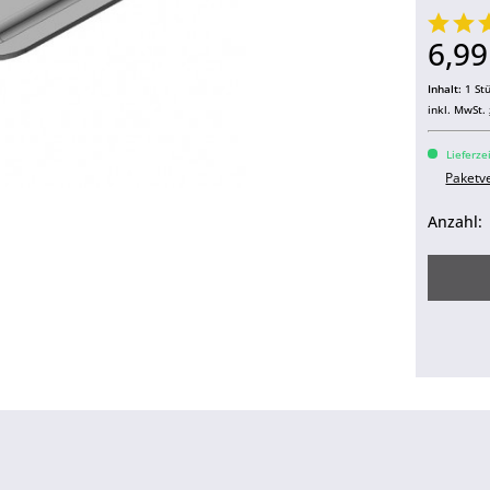
6,99
Inhalt:
1 St
inkl. MwSt.
Lieferze
Paketv
Anzahl: