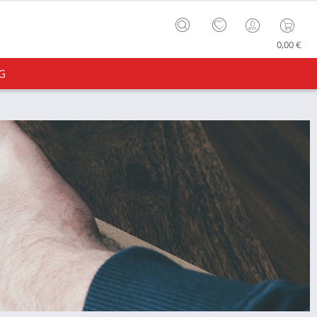
0,00 €
G