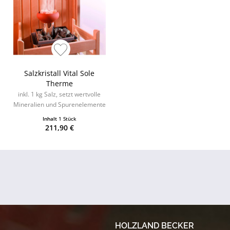
Salzkristall Vital Sole
Therme
inkl. 1 kg Salz, setzt wertvolle
Mineralien und Spurenelemente
frei
Inhalt
1 Stück
211,90 €
HOLZLAND BECKER