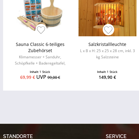
Sauna Classic 6-teiliges
Salzkristallleuchte
Zubehörset
L x B x H: 25 x 25 x 28 cm, inkl. 3
Klimamesser + Sanduhr,
kg Salzsteine
Schöpfkelle + Baderegeltafel,
Aufgusseimer mit
Inhalt
1 Stück
Inhalt
1 Stück
Kunststoffeinsatz
UVP
69,99 €
149,90 €
99,00 €
STANDORTE
SERVICE