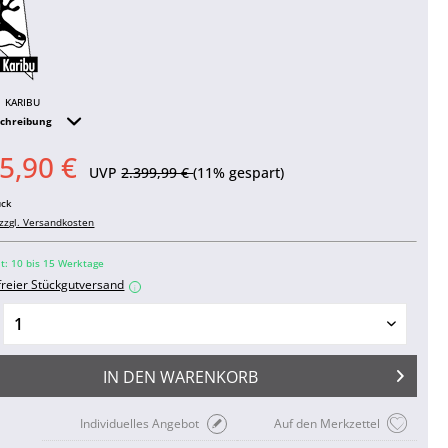
KARIBU
schreibung
5,90 €
UVP
2.399,99 €
(11% gespart)
ück
zzgl. Versandkosten
it: 10 bis 15 Werktage
freier Stückgutversand
i
IN DEN
WARENKORB
Individuelles Angebot
Auf den Merkzettel