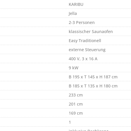
KARIBU
Jella
2-3 Personen
klassischer Saunaofen
Easy Traditionell
externe Steuerung
400 V, 3 x 16 A
9 kW
B 195 x T 145 x H 187 cm
B 185 x T 135 x H 180 cm
233 cm
201 cm
169 cm
1