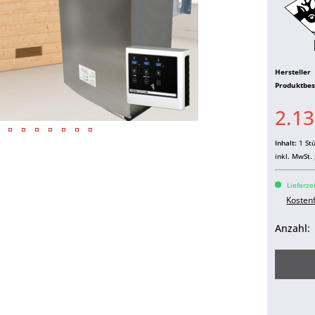
Hersteller
Produktbe
2.13
Inhalt:
1 St
inkl. MwSt.
Lieferze
Kosten
Anzahl: