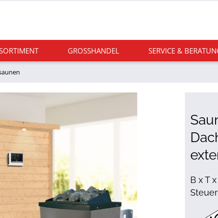
 SORTIMENT
GROSSHANDEL
SERVICE & BERATUN
saunen
Saun
Dach
exte
B x T x
Steuer