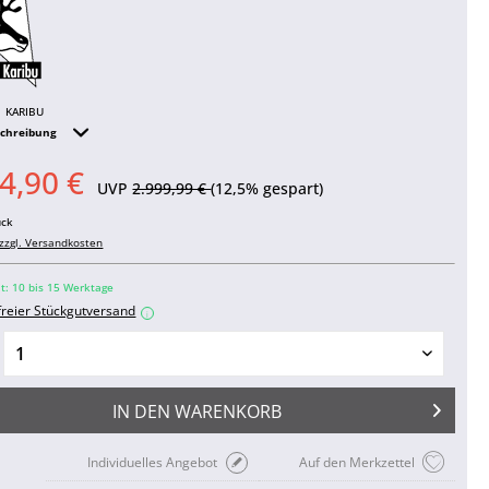
KARIBU
schreibung
4,90 €
UVP
2.999,99 €
(12,5% gespart)
ück
zzgl. Versandkosten
it: 10 bis 15 Werktage
freier Stückgutversand
i
IN DEN
WARENKORB
Individuelles Angebot
Auf den Merkzettel