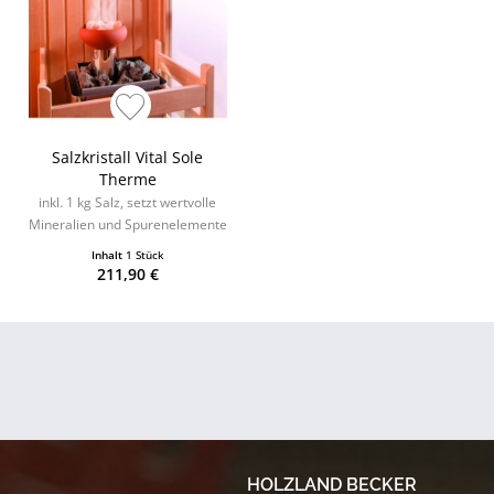
Salzkristall Vital Sole
Therme
inkl. 1 kg Salz, setzt wertvolle
Mineralien und Spurenelemente
frei
Inhalt
1 Stück
211,90 €
HOLZLAND BECKER