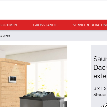
 SORTIMENT
GROSSHANDEL
SERVICE & BERATUN
saunen
Saun
Dach
exte
B x T x
Steuer