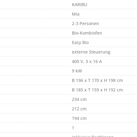
KARIBU
Mia
2-3 Personen
Bio-Kombiofen
Easy Bio
externe Steuerung
400 V, 3 x 16 A
9 kW
B 196 x T 170 x H 198 cm
B 185 x T 159 x H 192 cm
234 cm
212 cm
194 cm
1