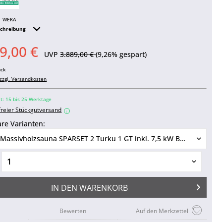
WEKA
schreibung
9,00 €
UVP
3.889,00 €
(9,26% gespart)
ück
zzgl. Versandkosten
it: 15 bis 25 Werktage
freier Stückgutversand
i
re Varianten:
IN DEN
WARENKORB
Bewerten
Auf den Merkzettel