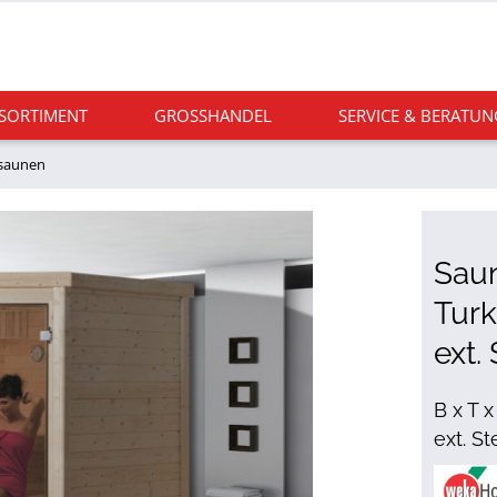
 SORTIMENT
GROSSHANDEL
SERVICE & BERATUN
saunen
Sau
Turk
ext.
B x T 
ext. S