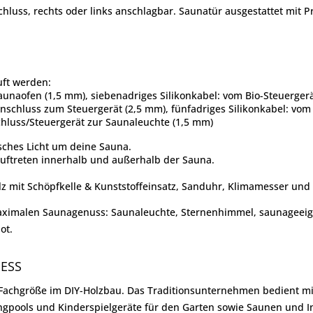
chluss, rechts oder links anschlagbar. Saunatür ausgestattet mit 
uft werden:
aunaofen (1,5 mm), siebenadriges Silikonkabel: vom Bio-Steuerge
anschluss zum Steuergerät (2,5 mm), fünfadriges Silikonkabel: vo
chluss/Steuergerät zur Saunaleuchte (1,5 mm)
sches Licht um deine Sauna.
ftreten innerhalb und außerhalb der Sauna.
lz mit Schöpfkelle & Kunststoffeinsatz, Sanduhr, Klimamesser und
maximalen Saunagenuss: Saunaleuchte, Sternenhimmel, saunageeig
ot.
NESS
achgröße im DIY-Holzbau. Das Traditionsunternehmen bedient mit 
ingpools und Kinderspielgeräte für den Garten sowie Saunen und I