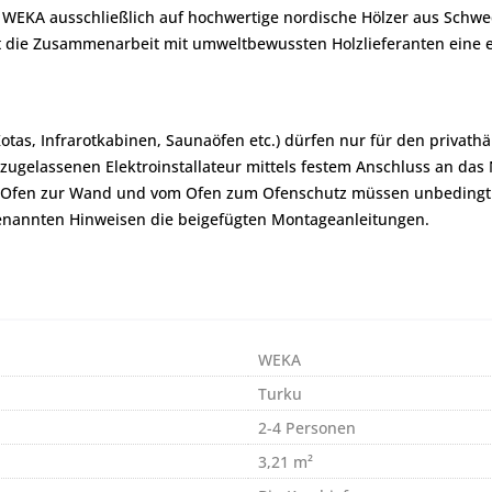
t WEKA ausschließlich auf hochwertige nordische Hölzer aus Sch
t die Zusammenarbeit mit umweltbewussten Holzlieferanten eine e
Kotas, Infrarotkabinen, Saunaöfen etc.) dürfen nur für den priva
zugelassenen Elektroinstallateur mittels festem Anschluss an da
om Ofen zur Wand und vom Ofen zum Ofenschutz müssen unbedingt
genannten Hinweisen die beigefügten Montageanleitungen.
WEKA
Turku
2-4 Personen
3,21 m²