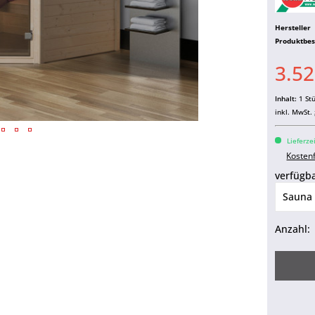
Hersteller
Produktbe
3.52
Inhalt:
1 St
inkl. MwSt.
Lieferze
Kosten
verfügba
Anzahl: