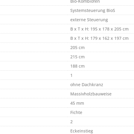
Bio-Kombiofen
Systemsteuerung BioS
externe Steuerung
B x T x H: 195 x 178 x 205 cm
B x T x H: 179 x 162 x 197 cm
205 cm
215 cm
188 cm
1
ohne Dachkranz
Massivholzbauweise
45 mm
Fichte
2
Eckeinstieg