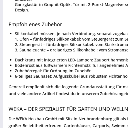
Ganzglastür in Graphit-Optik. Tür mit 2-Punkt-Magnetvers
Design.
Empfohlenes Zubehör
Silikonkabel müssen, je nach Verbindung, separat zugeka
Ofen – fünfadriges Silikonkabel: vom Steuergerät zum S
Steuergerät – fünfadriges Silikonkabel: vom Starkstrom
Saunaleuchte – dreiadriges Silikonkabel: vom Stromans
Dachkranz mit integrierten LED-Lampen: Zaubert harmoni
Bodenrost aus fußwarmem Fichtenholz: für angenehmes Au
Zubehörregal: für Ordnung im Zubehör
6-teiliges Saunaset: Aufgusskübel aus robustem Fichtenho
Generell empfiehlt sich die folgende Grundausstattung für 
und viele andere Artikel findest du in unserem Zubehörangeb
WEKA – DER SPEZIALIST FÜR GARTEN UND WELL
Die WEKA Holzbau GmbH mit Sitz in Neubrandenburg gilt als F
großer Beliebtheit erfreuen. Gartenhäuser, Carports, Swimm