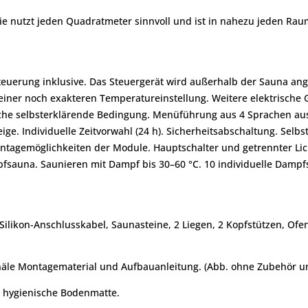
 Sie nutzt jeden Quadratmeter sinnvoll und ist in nahezu jeden Ra
Steuerung inklusive. Das Steuergerät wird außerhalb der Sauna an
iner noch exakteren Temperatureinstellung. Weitere elektrische
he selbsterklärende Bedingung. Menüführung aus 4 Sprachen ausw
ge. Individuelle Zeitvorwahl (24 h). Sicherheitsabschaltung. Selb
ntagemöglichkeiten der Module. Hauptschalter und getrennter Lich
auna. Saunieren mit Dampf bis 30–60 °C. 10 individuelle Dampfs
Silikon-Anschlusskabel, Saunasteine, 2 Liegen, 2 Kopfstützen, Ofe
anäle Montagematerial und Aufbauanleitung. (Abb. ohne Zubehör u
nd hygienische Bodenmatte.