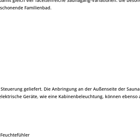
damit gleich vier facettenreiche Saunagang-Variationen: die beson
 schonende Familienbad.
 Steuerung geliefert. Die Anbringung an der Außenseite der Saun
 elektrische Geräte, wie eine Kabinenbeleuchtung, können ebenso 
 Feuchtefühler