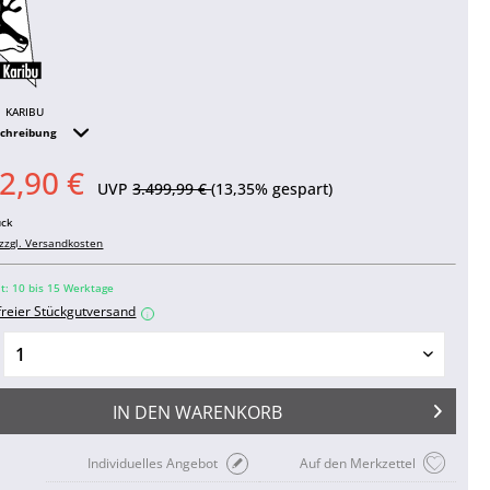
KARIBU
schreibung
2,90 €
UVP
3.499,99 €
(13,35% gespart)
ück
zzgl. Versandkosten
it: 10 bis 15 Werktage
freier Stückgutversand
i
IN DEN
WARENKORB
Individuelles Angebot
Auf den Merkzettel