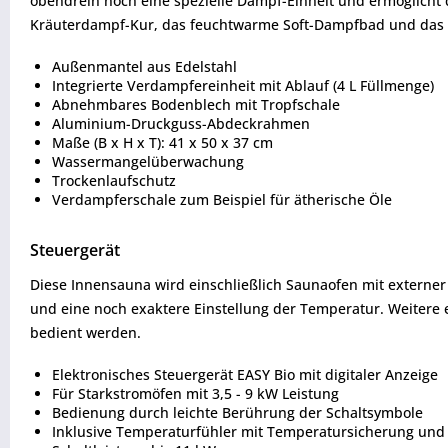
obendrein noch eine spezielle Dampf-Einheit und ermöglicht 
Kräuterdampf-Kur, das feuchtwarme Soft-Dampfbad und das
Außenmantel aus Edelstahl
Integrierte Verdampfereinheit mit Ablauf (4 L Füllmenge)
Abnehmbares Bodenblech mit Tropfschale
Aluminium-Druckguss-Abdeckrahmen
Maße (B x H x T): 41 x 50 x 37 cm
Wassermangelüberwachung
Trockenlaufschutz
Verdampferschale zum Beispiel für ätherische Öle
Steuergerät
Diese Innensauna wird einschließlich Saunaofen mit externer
und eine noch exaktere Einstellung der Temperatur. Weitere
bedient werden.
Elektronisches Steuergerät EASY Bio mit digitaler Anzeige
Für Starkstromöfen mit 3,5 - 9 kW Leistung
Bedienung durch leichte Berührung der Schaltsymbole
Inklusive Temperaturfühler mit Temperatursicherung und