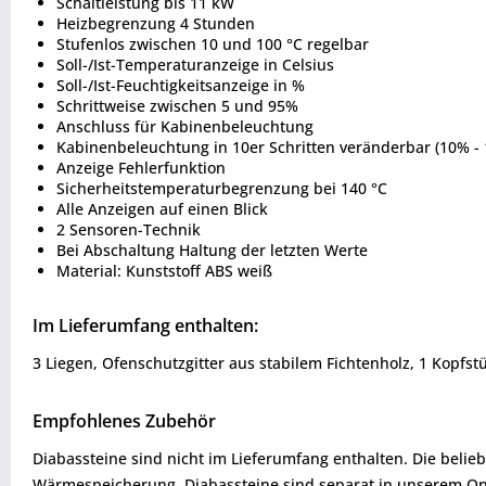
Schaltleistung bis 11 kW
Heizbegrenzung 4 Stunden
Stufenlos zwischen 10 und 100 °C regelbar
Soll-/Ist-Temperaturanzeige in Celsius
Soll-/Ist-Feuchtigkeitsanzeige in %
Schrittweise zwischen 5 und 95%
Anschluss für Kabinenbeleuchtung
Kabinenbeleuchtung in 10er Schritten veränderbar (10% - 
Anzeige Fehlerfunktion
Sicherheitstemperaturbegrenzung bei 140 °C
Alle Anzeigen auf einen Blick
2 Sensoren-Technik
Bei Abschaltung Haltung der letzten Werte
Material: Kunststoff ABS weiß
Im Lieferumfang enthalten:
3 Liegen, Ofenschutzgitter aus stabilem Fichtenholz, 1 Kopfs
Empfohlenes Zubehör
Diabassteine sind nicht im Lieferumfang enthalten. Die beli
Wärmespeicherung. Diabassteine sind separat in unserem Onl