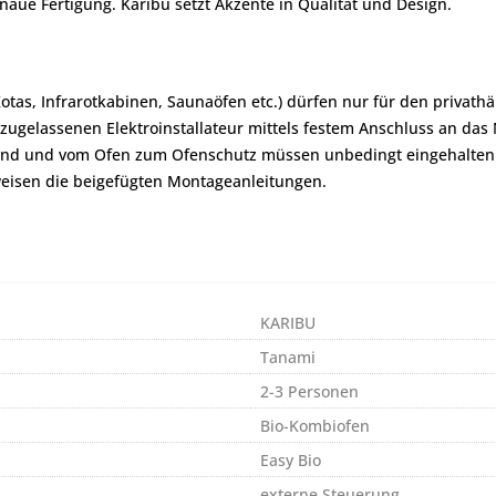
aue Fertigung. Karibu setzt Akzente in Qualität und Design.
Kotas, Infrarotkabinen, Saunaöfen etc.) dürfen nur für den priva
zugelassenen Elektroinstallateur mittels festem Anschluss an das
and und vom Ofen zum Ofenschutz müssen unbedingt eingehalten
eisen die beigefügten Montageanleitungen.
KARIBU
Tanami
2-3 Personen
Bio-Kombiofen
Easy Bio
externe Steuerung