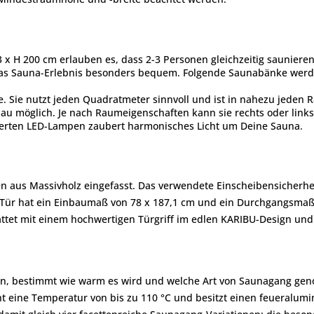
x H 200 cm erlauben es, dass 2-3 Personen gleichzeitig sauniere
s Sauna-Erlebnis besonders bequem. Folgende Saunabänke werden mi
me. Sie nutzt jeden Quadratmeter sinnvoll und ist in nahezu jeden
fbau möglich. Je nach Raumeigenschaften kann sie rechts oder links
ierten LED-Lampen zaubert harmonisches Licht um Deine Sauna.
en aus Massivholz eingefasst. Das verwendete Einscheibensicherh
r hat ein Einbaumaß von 78 x 187,1 cm und ein Durchgangsmaß v
stattet mit einem hochwertigen Türgriff im edlen KARIBU-Design u
ein, bestimmt wie warm es wird und welche Art von Saunagang geno
icht eine Temperatur von bis zu 110 °C und besitzt einen feueralum