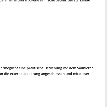
ders heiße und trockene finnische Sauna, die stärkende
a ermöglicht eine praktische Bedienung vor dem Saunieren
an die externe Steuerung angeschlossen und mit dieser