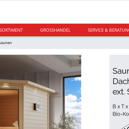
 SORTIMENT
GROSSHANDEL
SERVICE & BERATUN
saunen
Sau
Dach
ext.
B x T x
Bio-Ko