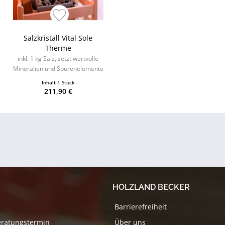
Salzkristall Vital Sole
Therme
inkl. 1 kg Salz, setzt wertvolle
Mineralien und Spurenelemente
frei
Inhalt
1 Stück
211,90 €
HOLZLAND BECKER
Barrierefreiheit
eratungstermin
Über uns