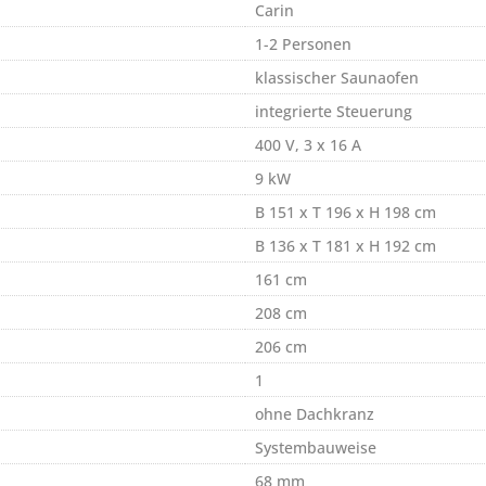
Carin
1-2 Personen
klassischer Saunaofen
integrierte Steuerung
400 V, 3 x 16 A
9 kW
B 151 x T 196 x H 198 cm
B 136 x T 181 x H 192 cm
161 cm
208 cm
206 cm
1
ohne Dachkranz
Systembauweise
68 mm