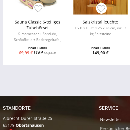
Sauna Classic 6-teiliges
Salzkristallleuchte
Zubehörset
L x B x H: 25 x 25 x 28 cm, inkl. 3
Klimamesser + Sanduhr,
kg Salzsteine
Schöpfkelle + Baderegeltafel,
Aufgusseimer mit
Inhalt
1 Stück
Inhalt
1 Stück
Kunststoffeinsatz
UVP
69,99 €
149,90 €
99,00 €
STANDORTE
SERVICE
Albrecht-Dürer-Straße 25
Newsletter
63179
Obertshausen
Persönlicher B