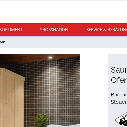
 SORTIMENT
GROSSHANDEL
SERVICE & BERATUN
nen
Saun
Ofen
B x T x
Steuer