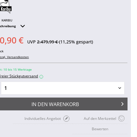
KARIBU
schreibung
0,90 €
UVP
2.479,99 €
(11,25% gespart)
ück
zzgl. Versandkosten
it: 10 bis 15 Werktage
freier Stückgutversand
i
IN DEN
WARENKORB
Individuelles Angebot
Auf den Merkzettel
Bewerten