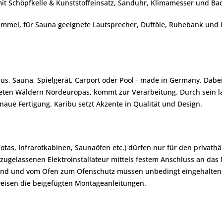
mit Schöpfkelle & Kunststoffeinsatz, Sanduhr, Klimamesser und Ba
el, für Sauna geeignete Lautsprecher, Duftöle, Ruhebank und Kop
us, Sauna, Spielgerät, Carport oder Pool - made in Germany. Dabe
afteten Wäldern Nordeuropas, kommt zur Verarbeitung. Durch sein
aue Fertigung. Karibu setzt Akzente in Qualität und Design.
Kotas, Infrarotkabinen, Saunaöfen etc.) dürfen nur für den priva
zugelassenen Elektroinstallateur mittels festem Anschluss an das
and und vom Ofen zum Ofenschutz müssen unbedingt eingehalten
eisen die beigefügten Montageanleitungen.