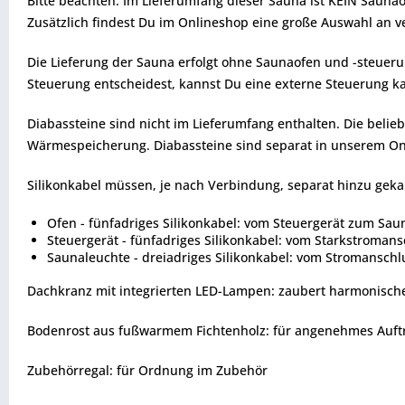
Bitte beachten: Im Lieferumfang dieser Sauna ist KEIN Saunao
Zusätzlich findest Du im Onlineshop eine große Auswahl an 
Die Lieferung der Sauna erfolgt ohne Saunaofen und -steueru
Steuerung entscheidest, kannst Du eine externe Steuerung kau
Diabassteine sind nicht im Lieferumfang enthalten. Die beli
Wärmespeicherung. Diabassteine sind separat in unserem Onl
Silikonkabel müssen, je nach Verbindung, separat hinzu geka
Ofen - fünfadriges Silikonkabel: vom Steuergerät zum Sau
Steuergerät - fünfadriges Silikonkabel: vom Starkstroman
Saunaleuchte - dreiadriges Silikonkabel: vom Stromanschl
Dachkranz mit integrierten LED-Lampen: zaubert harmonisch
Bodenrost aus fußwarmem Fichtenholz: für angenehmes Auftr
Zubehörregal: für Ordnung im Zubehör