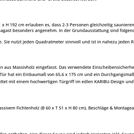
x H 192 cm erlauben es, dass 2-3 Personen gleichzeitig sauniere
nagast besonders angenehm. In der Grundausstattung sind folgende 
me. Sie nutzt jeden Quadratmeter sinnvoll und ist in nahezu jeden
en aus Massivholz eingefasst. Das verwendete Einscheibensicherh
r hat ein Einbaumaß von 65,6 x 175 cm und ein Durchgangsmaß v
stattet mit einem hochwertigen Türgriff im edlen KARIBU-Design u
assivem Fichtenholz (B 60 x T 51 x H 80 cm), Beschläge & Montagea