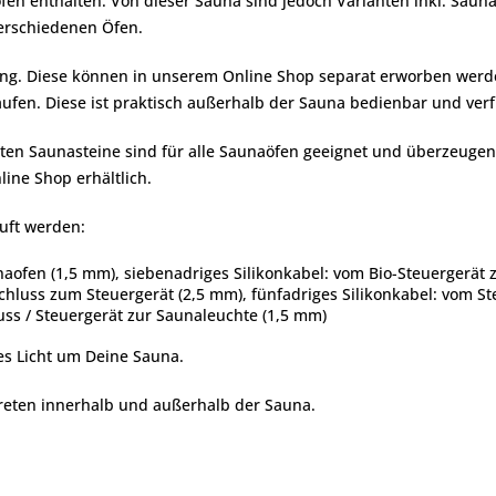
fen enthalten. Von dieser Sauna sind jedoch Varianten inkl. Sauna
verschiedenen Öfen.
ng. Diese können in unserem Online Shop separat erworben werden.
fen. Diese ist praktisch außerhalb der Sauna bedienbar und verfü
ebten Saunasteine sind für alle Saunaöfen geeignet und überzeuge
ine Shop erhältlich.
uft werden:
naofen (1,5 mm), siebenadriges Silikonkabel: vom Bio-Steuergerät
schluss zum Steuergerät (2,5 mm), fünfadriges Silikonkabel: vom 
uss / Steuergerät zur Saunaleuchte (1,5 mm)
es Licht um Deine Sauna.
eten innerhalb und außerhalb der Sauna.