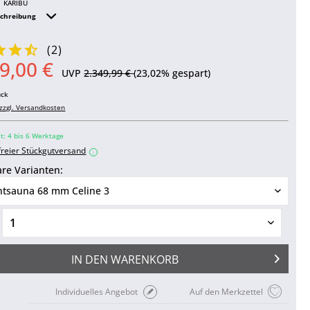
KARIBU
schreibung
(
2
)
9,00 €
UVP
2.349,99 €
(23,02% gespart)
ück
zzgl. Versandkosten
it: 4 bis 6 Werktage
freier Stückgutversand
i
re Varianten:
IN DEN
WARENKORB
Individuelles Angebot
Auf den Merkzettel