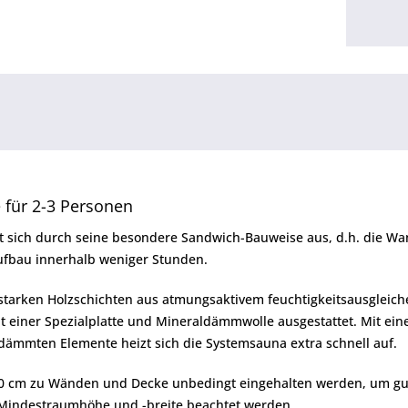
 für 2-3 Personen
 sich durch seine besondere Sandwich-Bauweise aus, d.h. die Wa
ufbau innerhalb weniger Stunden.
tarken Holzschichten aus atmungsaktivem feuchtigkeitsausgleiche
t einer Spezialplatte und Mineraldämmwolle ausgestattet. Mit ei
ämmten Elemente heizt sich die Systemsauna extra schnell auf.
0 cm zu Wänden und Decke unbedingt eingehalten werden, um gute
Mindestraumhöhe und -breite beachtet werden.