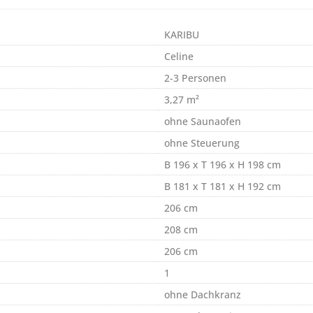
KARIBU
Celine
2-3 Personen
3,27 m²
ohne Saunaofen
ohne Steuerung
B 196 x T 196 x H 198 cm
B 181 x T 181 x H 192 cm
206 cm
208 cm
206 cm
1
ohne Dachkranz