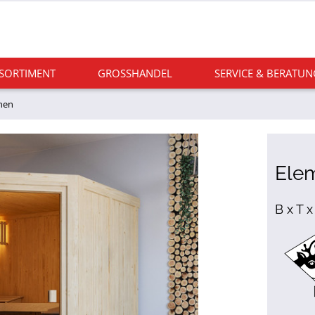
 SORTIMENT
GROSSHANDEL
SERVICE & BERATUN
nen
Ele
B x T x