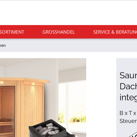
 SORTIMENT
GROSSHANDEL
SERVICE & BERATUN
nen
Saun
Dach
inte
B x T x
Steuer