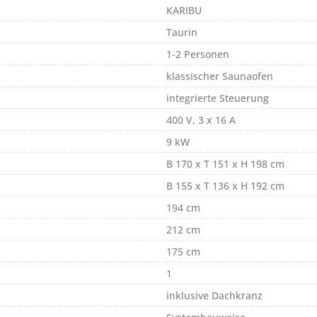
KARIBU
Taurin
1-2 Personen
klassischer Saunaofen
integrierte Steuerung
400 V, 3 x 16 A
9 kW
B 170 x T 151 x H 198 cm
B 155 x T 136 x H 192 cm
194 cm
212 cm
175 cm
1
inklusive Dachkranz