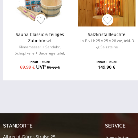
Sauna Classic 6-teiliges
Salzkristallleuchte
Zubehörset
L x B x H: 25 x 25 x 28 cm, inkl. 3
Klimamesser + Sanduhr,
kg Salzsteine
Schöpfkelle + Baderegeltafel,
Aufgusseimer mit
Inhalt
1 Stück
Inhalt
1 Stück
Kunststoffeinsatz
UVP
69,99 €
149,90 €
99,00 €
STANDORTE
SERVICE
Albrecht-Dürer-Straße 25
Newsletter