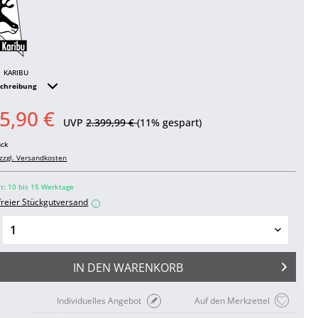
KARIBU
schreibung
5,90 €
UVP
2.399,99 €
(11% gespart)
ück
zzgl. Versandkosten
it: 10 bis 15 Werktage
freier Stückgutversand
i
IN DEN
WARENKORB
Individuelles Angebot
Auf den Merkzettel