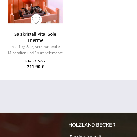
Salzkristall Vital Sole
Therme
inkl. 1 kg Salz, setzt wertvolle
Mineralien und Spurenelemente
frei
Inhalt
1 Stück
211,90 €
HOLZLAND BECKER
Barrierefreiheit