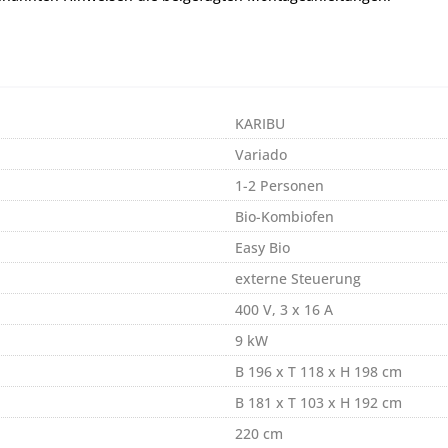
KARIBU
Variado
1-2 Personen
Bio-Kombiofen
Easy Bio
externe Steuerung
400 V, 3 x 16 A
9 kW
B 196 x T 118 x H 198 cm
B 181 x T 103 x H 192 cm
220 cm