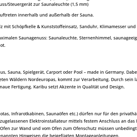
uss/Steuergerät zur Saunaleuchte (1,5 mm)
ftreten innerhalb und außerhalb der Sauna.
lz mit Schöpfkelle & Kunststoffeinsatz, Sanduhr, Klimamesser und
maximalen Saunagenuss: Saunaleuchte, Sternenhimmel, saunageeig
ot.
aus, Sauna, Spielgerät, Carport oder Pool – made in Germany. Dabe
afteten Wäldern Nordeuropas, kommt zur Verarbeitung. Durch sein
aue Fertigung. Karibu setzt Akzente in Qualität und Design.
Kotas, Infrarotkabinen, Saunaöfen etc.) dürfen nur für den priva
zugelassenen Elektroinstallateur mittels festem Anschluss an da
om Ofen zur Wand und vom Ofen zum Ofenschutz müssen unbedingt
genannten Hinweisen die beigefügten Montageanleitungen.