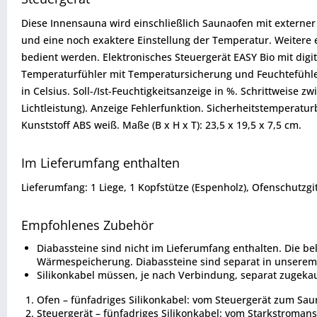
Diese Innensauna wird einschließlich Saunaofen mit externer
und eine noch exaktere Einstellung der Temperatur. Weitere
bedient werden. Elektronisches Steuergerät EASY Bio mit digi
Temperaturfühler mit Temperatursicherung und Feuchtefühler.
in Celsius. Soll-/Ist-Feuchtigkeitsanzeige in %. Schrittweis
Lichtleistung). Anzeige Fehlerfunktion. Sicherheitstemperatur
Kunststoff ABS weiß. Maße (B x H x T): 23,5 x 19,5 x 7,5 cm.
Im Lieferumfang enthalten
Lieferumfang: 1 Liege, 1 Kopfstütze (Espenholz), Ofenschutzg
Empfohlenes Zubehör
Diabassteine sind nicht im Lieferumfang enthalten. Die b
Wärmespeicherung. Diabassteine sind separat in unserem 
Silikonkabel müssen, je nach Verbindung, separat zugeka
Ofen – fünfadriges Silikonkabel: vom Steuergerät zum Sau
Steuergerät – fünfadriges Silikonkabel: vom Starkstroman