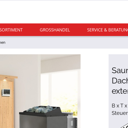
 SORTIMENT
GROSSHANDEL
SERVICE & BERATUN
nen
Sau
Dach
exte
B x T x
Steuer