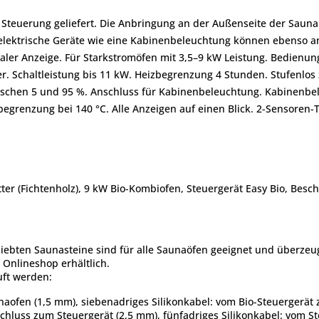
 Steuerung geliefert. Die Anbringung an der Außenseite der Saun
 elektrische Geräte wie eine Kabinenbeleuchtung können ebenso a
taler Anzeige. Für Starkstromöfen mit 3,5–9 kW Leistung. Bedienun
 Schaltleistung bis 11 kW. Heizbegrenzung 4 Stunden. Stufenlos z
e zwischen 5 und 95 %. Anschluss für Kabinenbeleuchtung. Kabinenb
begrenzung bei 140 °C. Alle Anzeigen auf einen Blick. 2-Sensoren-T
itter (Fichtenholz), 9 kW Bio-Kombiofen, Steuergerät Easy Bio, Bes
eliebten Saunasteine sind für alle Saunaöfen geeignet und überze
Onlineshop erhältlich.
uft werden:
naofen (1,5 mm), siebenadriges Silikonkabel: vom Bio-Steuergerä
schluss zum Steuergerät (2,5 mm), fünfadriges Silikonkabel: vom 