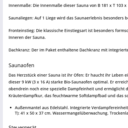
Innenmaße: Die Innenmaße dieser Sauna von B 181 x T 103 x H
Saunaliegen: Auf 1 Liege wird das Saunaerlebnis besonders b
Fronteinstieg: Die klassische Einstiegsart ist besonders fo
Inneren der Sauna.
Dachkranz: Der im Paket enthaltene Dachkranz mit integrier
Saunaofen
Das Herzstück einer Sauna ist ihr Ofen: Er haucht ihr Leben 
dieser 9 kW (3 x 16 A) starke Bio-Saunaofen optimal. Er erre
obendrein noch eine spezielle Dampfeinheit und ermöglicht d
Kräuterdampfkur, das feuchtwarme Softdampfbad und das s
Außenmantel aus Edelstahl. Integrierte Verdampfereinhei
T): 41 x 50 x 37 cm. Wassermangelüberwachung. Trockenla
Steuergerät