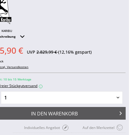
KARIBU
schreibung
5,90 €
UVP
2.829,99 €
(12,16% gespart)
ück
zzgl. Versandkosten
it: 10 bis 15 Werktage
freier Stückgutversand
i
IN DEN
WARENKORB
Individuelles Angebot
Auf den Merkzettel