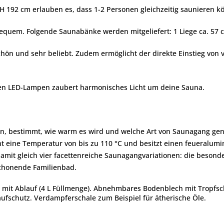
 192 cm erlauben es, dass 1-2 Personen gleichzeitig saunieren k
equem. Folgende Saunabänke werden mitgeliefert: 1 Liege ca. 57 c
rmschön und sehr beliebt. Zudem ermöglicht der direkte Einstieg 
ten LED-Lampen zaubert harmonisches Licht um deine Sauna.
ein, bestimmt, wie warm es wird und welche Art von Saunagang gen
icht eine Temperatur von bis zu 110 °C und besitzt einen feueralum
amit gleich vier facettenreiche Saunagangvariationen: die besond
chonende Familienbad.
t mit Ablauf (4 L Füllmenge). Abnehmbares Bodenblech mit Tropf
ufschutz. Verdampferschale zum Beispiel für ätherische Öle.