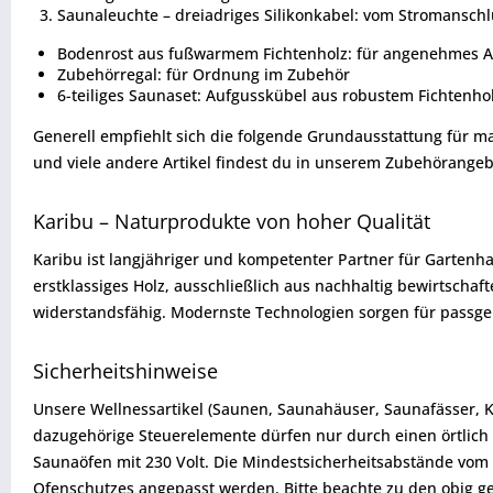
Saunaleuchte – dreiadriges Silikonkabel: vom Stromanschl
Bodenrost aus fußwarmem Fichtenholz: für angenehmes Au
Zubehörregal: für Ordnung im Zubehör
6-teiliges Saunaset: Aufgusskübel aus robustem Fichtenho
Generell empfiehlt sich die folgende Grundausstattung für 
und viele andere Artikel findest du in unserem Zubehörangeb
Karibu – Naturprodukte von hoher Qualität
Karibu ist langjähriger und kompetenter Partner für Gartenh
erstklassiges Holz, ausschließlich aus nachhaltig bewirtsch
widerstandsfähig. Modernste Technologien sorgen für passgen
Sicherheitshinweise
Unsere Wellnessartikel (Saunen, Saunahäuser, Saunafässer, 
dazugehörige Steuerelemente dürfen nur durch einen örtlich 
Saunaöfen mit 230 Volt. Die Mindestsicherheitsabstände v
Ofenschutzes angepasst werden. Bitte beachte zu den obig 