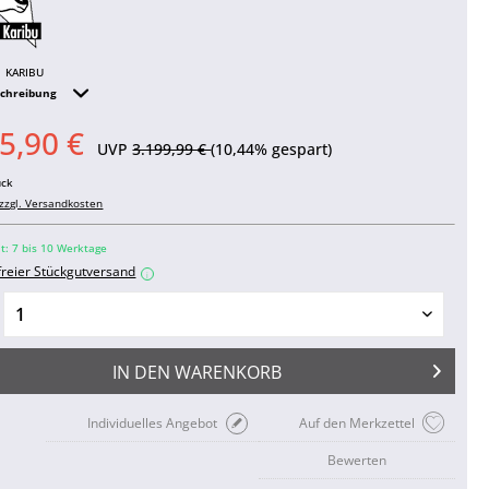
KARIBU
schreibung
5,90 €
UVP
3.199,99 €
(10,44% gespart)
ück
zzgl. Versandkosten
it: 7 bis 10 Werktage
freier Stückgutversand
i
IN DEN
WARENKORB
Individuelles Angebot
Auf den Merkzettel
Bewerten