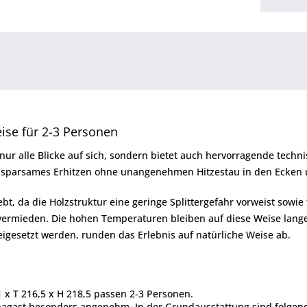
ise für 2-3 Personen
nur alle Blicke auf sich, sondern bietet auch hervorragende techn
d sparsames Erhitzen ohne unangenehmen Hitzestau in den Ecken 
t, da die Holzstruktur eine geringe Splittergefahr vorweist sowie
vermieden. Die hohen Temperaturen bleiben auf diese Weise la
igesetzt werden, runden das Erlebnis auf natürliche Weise ab.
x T 216,5 x H 218,5 passen 2-3 Personen.
nagast besonders angenehm. In der Grundausstattung sind folgende