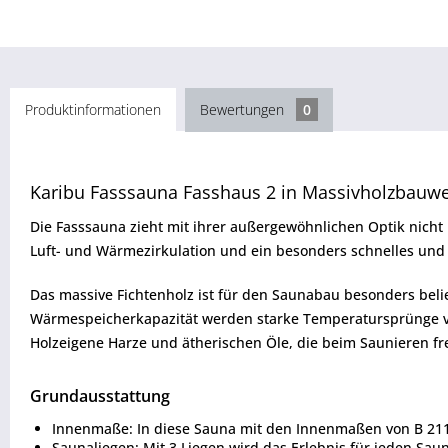
Produktinformationen
Bewertungen
0
Karibu Fasssauna Fasshaus 2 in Massivholzbauwe
Die Fasssauna zieht mit ihrer außergewöhnlichen Optik nicht 
Luft- und Wärmezirkulation und ein besonders schnelles un
Das massive Fichtenholz ist für den Saunabau besonders belieb
Wärmespeicherkapazität werden starke Temperatursprünge 
Holzeigene Harze und ätherischen Öle, die beim Saunieren fre
Grundausstattung
Innenmaße: In diese Sauna mit den Innenmaßen von B 211 
Saunaliegen: Mit 3 Liegen wird das Erlebnis für jeden Sau