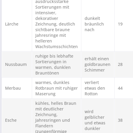
ausdrucksstarke
Sortierungen mit
intensiver,
dekorativer
dunkelt
Lärche
Zeichnung, deutlich
bräunlich
19
sichtbare braune
nach
Jahresringe mit
helleren
Wachstumsschichten
ruhige bis lebhafte
erhält einen
Sortierungen in
Nussbaum
goldbraunen
28
warmen, dunklen
Schimmer
Brauntönen
warmes, dunkles
verliert
Merbau
Rotbraun mit ruhiger
etwas den
44
Maserung
Rotton
kühles, helles Braun
mit deutlicher
wird
Zeichnung,
gelblicher
Esche
Jahresringen und
38
und etwas
Flandern
dunkler
(zungenförmige