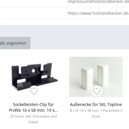
impressum@holzlandbecker.d
https://www.holzlandbecker.de
alls angesehen
Sockelleisten-Clip für
Außenecke für SKL Topline
Profile 16 x 58 mm, 19 x...
B x H: 16 x 58 mm, 1 Packinhalt 2
20 Stück, inkl. Schrauben und
Stück
Dübel