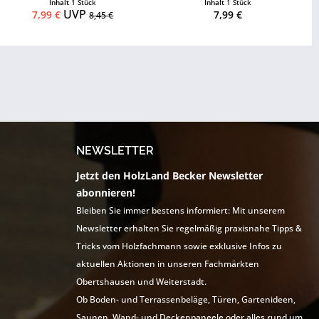
Inhalt
1 Stück
Inhalt
1 Stück
UVP
7,99 €
7,99 €
8,45 €
NEWSLETTER
Jetzt den HolzLand Becker Newsletter
abonnieren!
Bleiben Sie immer bestens informiert: Mit unserem
Newsletter erhalten Sie regelmäßig praxisnahe Tipps &
Tricks vom Holzfachmann sowie exklusive Infos zu
aktuellen Aktionen in unseren Fachmärkten
Obertshausen und Weiterstadt.
Ob Boden- und Terrassenbeläge, Türen, Gartenideen,
Saunen, Wand- und Deckenpaneele oder alles rund um