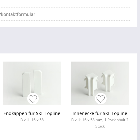
e
/kontaktformular
Endkappen für SKL Topline
Innenecke für SKL Topline
B x H: 16 x 58
B x H: 16 x 58 mm, 1 Packinhalt 2
Stück