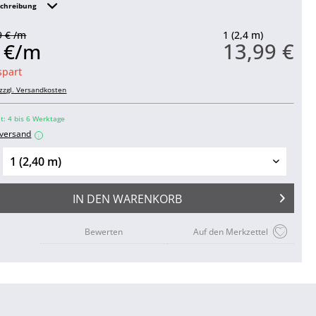
schreibung
9 € /m
1 (2,4 m)
13,99 €
3 €/m
spart
zzgl. Versandkosten
it: 4 bis 6 Werktage
nversand
i
IN DEN
WARENKORB
Bewerten
Auf den Merkzettel