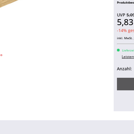
Produktbe
UVP
5,0
5,8
-14% ge
inkl. MwSt.
Lieferze
Leiste
Anzahl: