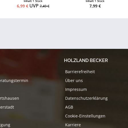
Inhalt
1 Stück
Inhalt
1 Stück
UVP
6,99 €
7,99 €
7,49 €
HOLZLAND BECKER
Barrierefreiheit
eratungstermin
Über uns
Impressum
rtshausen
Datenschutzerklärung
erstadt
AGB
Cookie-Einstellungen
lgung
Karriere