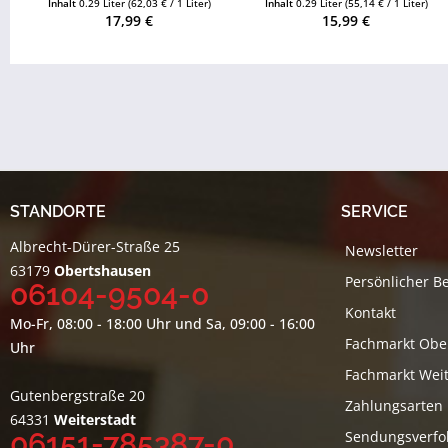
Inhalt
0.29 Liter
(62,03 € / 1 Liter)
Inhalt
0.29 Liter
(55,14 € / 1 Liter)
17,99 €
15,99 €
STANDORTE
SERVICE
Albrecht-Dürer-Straße 25
Newsletter
63179
Obertshausen
Persönlicher B
06104-9504-0
Kontakt
Mo-Fr, 08:00 - 18:00 Uhr und Sa, 09:00 - 16:00
Fachmarkt Obe
Uhr
Fachmarkt Weit
Gutenbergstraße 20
Zahlungsarten
64331
Weiterstadt
06151-785387-0
Sendungsverfo