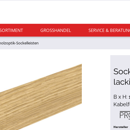
 SORTIMENT
GROSSHANDEL
SERVICE & BERATUN
holzoptik-Sockelleisten
Sock
lack
B x H:
Kabel
Hersteller