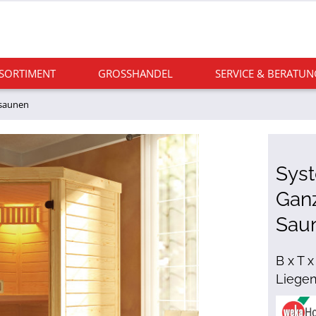
 SORTIMENT
GROSSHANDEL
SERVICE & BERATUN
saunen
Sys
Ganz
Sau
B x T 
Liege