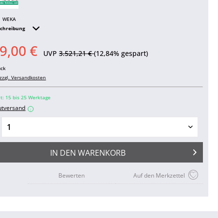
WEKA
schreibung
9,00 €
UVP
3.521,21 €
(12,84% gespart)
ück
zzgl. Versandkosten
it: 15 bis 25 Werktage
utversand
i
IN DEN
WARENKORB
Bewerten
Auf den Merkzettel