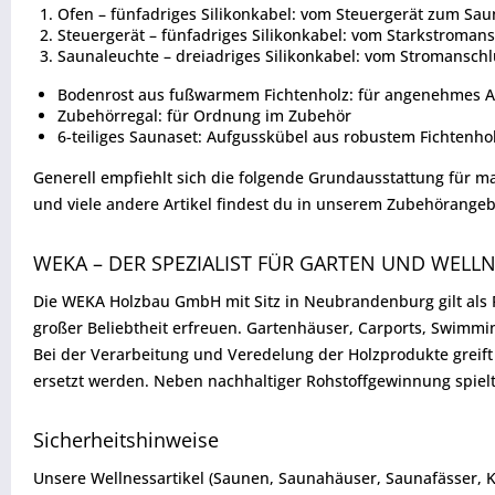
Ofen – fünfadriges Silikonkabel: vom Steuergerät zum Sau
Steuergerät – fünfadriges Silikonkabel: vom Starkstroman
Saunaleuchte – dreiadriges Silikonkabel: vom Stromanschl
Bodenrost aus fußwarmem Fichtenholz: für angenehmes Au
Zubehörregal: für Ordnung im Zubehör
6-teiliges Saunaset: Aufgusskübel aus robustem Fichtenho
Generell empfiehlt sich die folgende Grundausstattung für 
und viele andere Artikel findest du in unserem Zubehörangeb
WEKA – DER SPEZIALIST FÜR GARTEN UND WELL
Die WEKA Holzbau GmbH mit Sitz in Neubrandenburg gilt als F
großer Beliebtheit erfreuen. Gartenhäuser, Carports, Swimm
Bei der Verarbeitung und Veredelung der Holzprodukte greif
ersetzt werden. Neben nachhaltiger Rohstoffgewinnung spiel
Sicherheitshinweise
Unsere Wellnessartikel (Saunen, Saunahäuser, Saunafässer, 