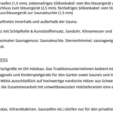
naofen (1,5 mm), siebenadriges Silikonkabel: vom Bio-Steuergerä
schluss zum Steuergerät (2,5 mm), fünfadriges Silikonkabel: vom 
uss/Steuergerät zur Saunaleuchte (1,5 mm)
ftreten innerhalb und außerhalb der Sauna.
lz mit Schöpfkelle & Kunststoffeinsatz, Sanduhr, Klimamesser und
maximalen Saunagenuss: Saunaleuchte, Sternenhimmel, saunageeig
ot.
NESS
achgröße im DIY-Holzbau. Das Traditionsunternehmen bedient mit 
ingpools und Kinderspielgeräte für den Garten sowie Saunen und I
t WEKA ausschließlich auf hochwertige nordische Hölzer aus Sch
t die Zusammenarbeit mit umweltbewussten Holzlieferanten eine e
Kotas, Infrarotkabinen, Saunaöfen etc.) dürfen nur für den priva