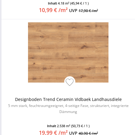
Inhalt
4.18 m²
(45,94 € / 1 )
10,99 € /m²
UVP
17,90 € /m²
Designboden Trend Ceramin Vidbaek Landhausdiele
5 mm stark, feuchtraumgeeignet, 4-seitige Fase, strukturiert, integrierte
Dämmung
Inhalt
2.538 m²
(50,73 € / 1 )
19,99 € /m²
UVP
40,90 € /m²