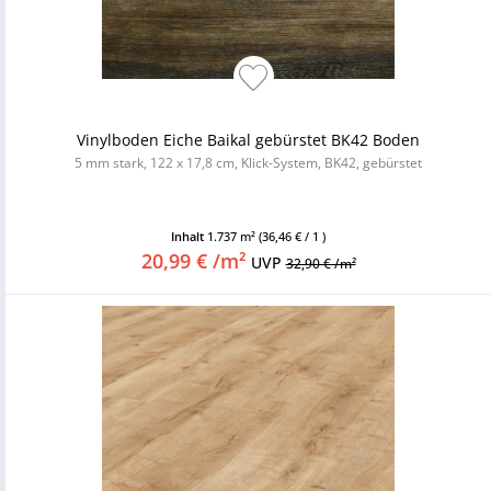
Vinylboden Eiche Baikal gebürstet BK42 Boden
5 mm stark, 122 x 17,8 cm, Klick-System, BK42, gebürstet
Inhalt
1.737 m²
(36,46 € / 1 )
20,99 € /m²
UVP
32,90 € /m²