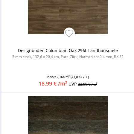
Designboden Columbian Oak 296L Landhausdiele
5 mm stark, 132,6 x 20,4 cm, Pure-Click, Nutzschicht 0,4 mm, BK 32
Inhalt
2.164 m²
(41,09 € / 1 )
18,99 € /m²
UVP
22,99 € /m²