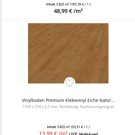
Inhalt
3.825 m²
(187,39 € / 1 )
48,99 € /m²
Vinylboden Premium Klebevinyl Eiche Natur...
1530 x 250 x 2,5 mm, Verklebung, feuchtraumgeeignet
Inhalt
3.825 m²
(53,51 € / 1 )
13,99 € /m²
UVP
38,90 € /m²