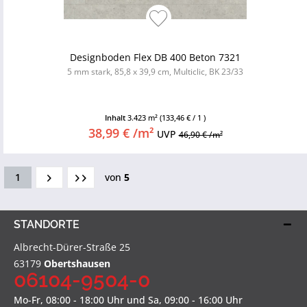
Designboden Flex DB 400 Beton 7321
5 mm stark, 85,8 x 39,9 cm, Multiclic, BK 23/33
Inhalt
3.423 m²
(133,46 € / 1 )
38,99 € /m²
UVP
46,90 € /m²
1
von
5
STANDORTE
Albrecht-Dürer-Straße 25
63179
Obertshausen
06104-9504-0
Mo-Fr, 08:00 - 18:00 Uhr und Sa, 09:00 - 16:00 Uhr