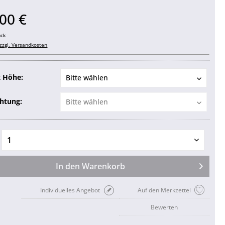
00 €
ück
zzgl. Versandkosten
x Höhe:
chtung:
In den
Warenkorb
Individuelles Angebot
Auf den Merkzettel
Bewerten