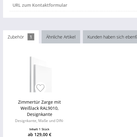
URL zum Kontaktformular
Zubehör
1
Ähnliche Artikel
Kunden haben sich ebenf
Zimmertür Zarge mit
Weißlack RAL9010,
Designkante
Designkante, Maße und DIN-
Richtung frei wählbar,
Inhalt
1 Stück
Verstellbereich: 17mm
ab 129,00 €