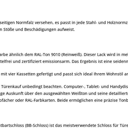
3-seitigen Normfalz versehen, es passt in jede Stahl- und Holznorm
en Stöße und Beschädigungen aufweist.
 Farbe ähnlich dem RAL-Ton 9010 (Reinweiß). Dieser Lack wird in 
telfrei und zertifiziert emissionsarm. Das Ergebnis ist eine seide
mit vier Kassetten gefertigt und passt sich ideal Ihrem Wohnstil a
eim Türenkauf unbedingt beachten. Computer-, Tablet- und Handydi
sige Auskunft über den ausgewählten Weißton und seine detaillier
ächer oder RAL-Farbkarten. Beide ermöglichen eine präzise Tonb
ntbartschloss (BB-Schloss) ist das meistverwendete Schloss für Tü