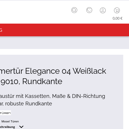
0,00 €
G
mertür Elegance 04 Weißlack
 9010, Rundkante
ustür mit Kassetten, Maße & DIN-Richtung
r, robuste Rundkante
Mosel Türen
schreibung