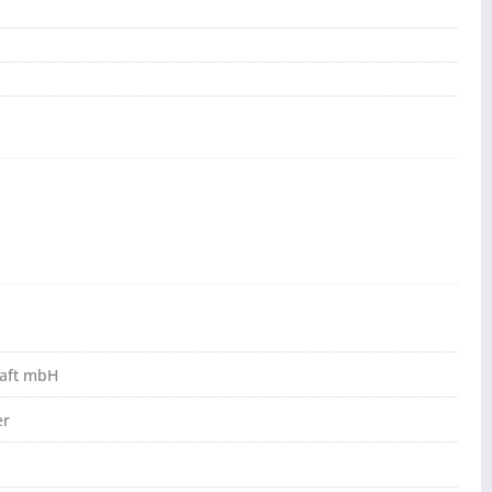
haft mbH
er