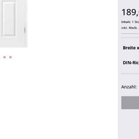
189,
Inhalt:
1 St
inkl. MwSt.
Breite 
DIN-Ri
Anzahl: