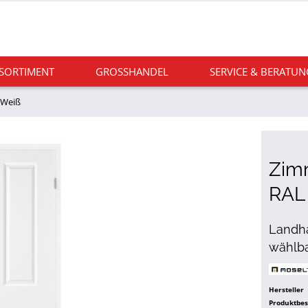
 SORTIMENT
GROSSHANDEL
SERVICE & BERATUN
 Weiß
Zim
RAL
Landha
wählba
Hersteller
Produktbe