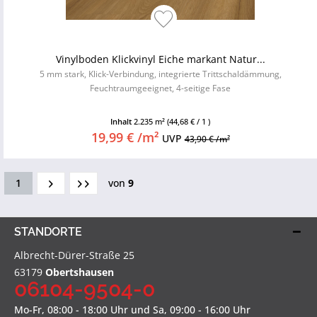
Vinylboden Klickvinyl Eiche markant Natur...
5 mm stark, Klick-Verbindung, integrierte Trittschaldämmung,
Feuchtraumgeeignet, 4-seitige Fase
Inhalt
2.235 m²
(44,68 € / 1 )
19,99 € /m²
UVP
43,90 € /m²
1
von
9
STANDORTE
Albrecht-Dürer-Straße 25
63179
Obertshausen
06104-9504-0
Mo-Fr, 08:00 - 18:00 Uhr und Sa, 09:00 - 16:00 Uhr