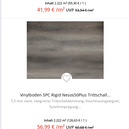
Inhalt
2.222 m²
(93,30 € / 1 )
41,99 € /m²
UVP
53,54 € /m²
Vinylboden SPC Rigid Nesos50Plus Trittschall...
5,5 mm stark, integrierte Trittschalldämmung, Feuchtraumgeeignet,
Synchronprägung,...
Inhalt
2.222 m²
(126,63 € / 1 )
56,99 € /m²
UVP
60,68 € /m²