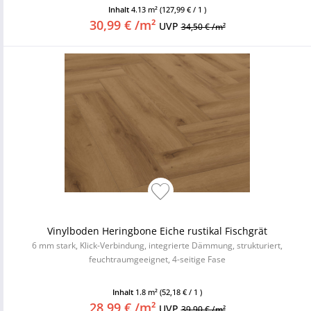
Inhalt
4.13 m²
(127,99 € / 1 )
30,99 € /m²
UVP
34,50 € /m²
Vinylboden Heringbone Eiche rustikal Fischgrät
6 mm stark, Klick-Verbindung, integrierte Dämmung, strukturiert,
feuchtraumgeeignet, 4-seitige Fase
Inhalt
1.8 m²
(52,18 € / 1 )
28,99 € /m²
UVP
39,90 € /m²