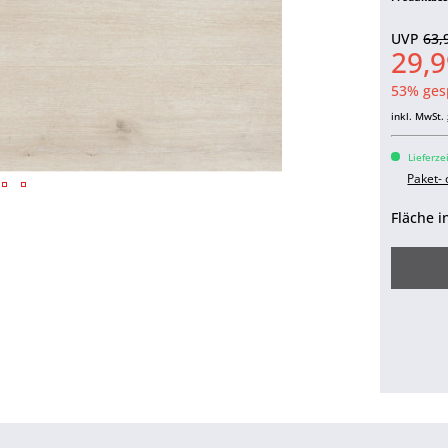
UVP
63,
29,9
53% ges
inkl. MwSt.
Lieferze
Paket-
Fläche i