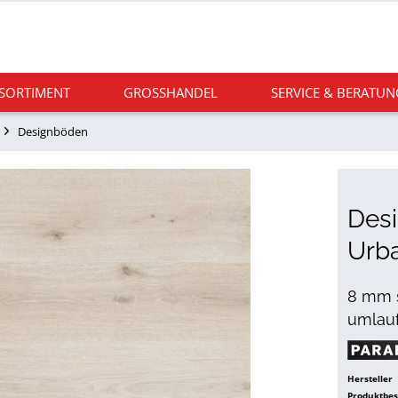
 SORTIMENT
GROSSHANDEL
SERVICE & BERATUN
Designböden
Des
Urba
8 mm s
umlauf
Hersteller
Produktbe