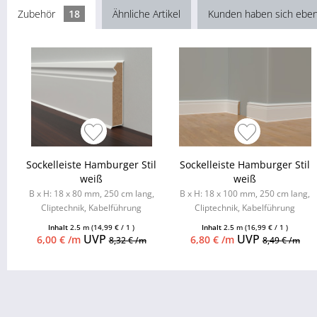
Zubehör
18
Ähnliche Artikel
Kunden haben sich eben
Sockelleiste Hamburger Stil
Sockelleiste Hamburger Stil
weiß
weiß
B x H: 18 x 80 mm, 250 cm lang,
B x H: 18 x 100 mm, 250 cm lang,
Cliptechnik, Kabelführung
Cliptechnik, Kabelführung
möglich, Leistenclips als
möglich, Leistenclips als
Inhalt
2.5 m
(14,99 € / 1 )
Inhalt
2.5 m
(16,99 € / 1 )
Zubehör...
Zubehör...
UVP
UVP
6,00 € /m
6,80 € /m
8,32 € /m
8,49 € /m