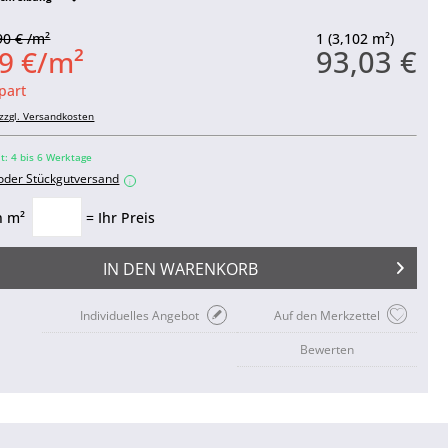
90 € /m²
1 (3,102 m²)
93,03 €
9 €/m²
part
zzgl. Versandkosten
it: 4 bis 6 Werktage
 oder Stückgutversand
i
n m²
= Ihr Preis
IN DEN
WARENKORB
Individuelles Angebot
Auf den Merkzettel
Bewerten