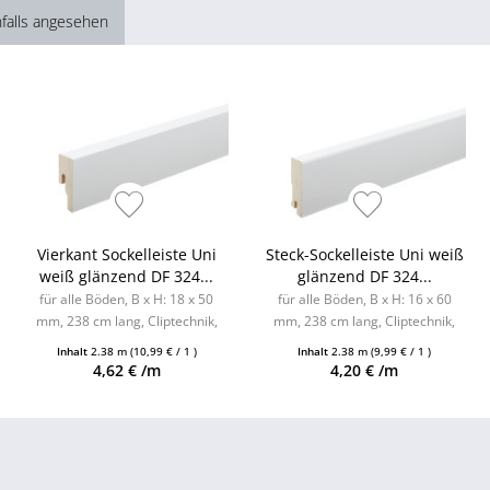
falls angesehen
Vierkant Sockelleiste Uni
Steck-Sockelleiste Uni weiß
weiß glänzend DF 324...
glänzend DF 324...
für alle Böden, B x H: 18 x 50
für alle Böden, B x H: 16 x 60
mm, 238 cm lang, Cliptechnik,
mm, 238 cm lang, Cliptechnik,
Leistenclips als Zubehör
Leistenclips als Zubehör
Inhalt
2.38 m
(10,99 € / 1 )
Inhalt
2.38 m
(9,99 € / 1 )
erhältlich
erhältlich
4,62 € /m
4,20 € /m