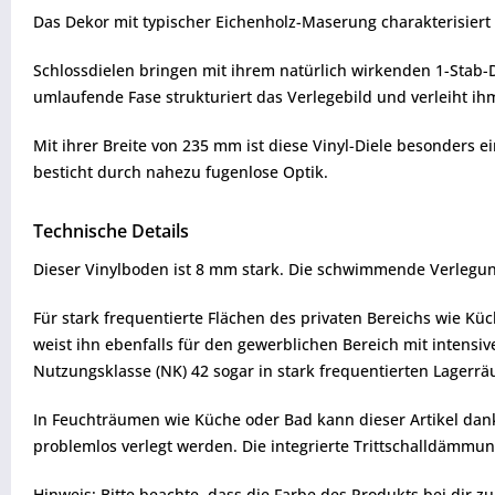
Das Dekor mit typischer Eichenholz-Maserung charakterisiert 
Schlossdielen bringen mit ihrem natürlich wirkenden 1-Stab-D
umlaufende Fase strukturiert das Verlegebild und verleiht ih
Mit ihrer Breite von 235 mm ist diese Vinyl-Diele besonders ei
besticht durch nahezu fugenlose Optik.
Technische Details
Dieser Vinylboden ist 8 mm stark. Die schwimmende Verlegung
Für stark frequentierte Flächen des privaten Bereichs wie Kü
weist ihn ebenfalls für den gewerblichen Bereich mit intensi
Nutzungsklasse (NK) 42 sogar in stark frequentierten Lagerr
In Feuchträumen wie Küche oder Bad kann dieser Artikel da
problemlos verlegt werden. Die integrierte Trittschalldämmun
Hinweis: Bitte beachte, dass die Farbe des Produkts bei dir 