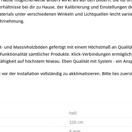
rhältnisse bei dir zu Hause, der Kalibrierung und Einstellungen d
erials unter verschiedenen Winkeln und Lichtquellen leicht variie
wahrnehmung.
ett- und Massivholzböden gefertigt mit einem Höchstmaß an Qualit
e Funktionalität sämtlicher Produkte. Klick-Verbindungen ermöglic
higkeit auf höchstem Niveau. Eben Qualität mit System - ein Ansp
r der Installation vollständig zu akklimatisieren. Bitte lies zuers
hell
220 cm
8 mm