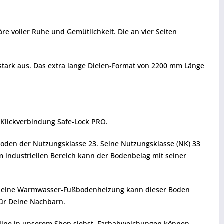
re voller Ruhe und Gemütlichkeit. Die an vier Seiten
ch stark aus. Das extra lange Dielen-Format von 2200 mm Länge
 Klickverbindung Safe-Lock PRO.
lboden der Nutzungsklasse 23. Seine Nutzungsklasse (NK) 33
m industriellen Bereich kann der Bodenbelag mit seiner
ber eine Warmwasser-Fußbodenheizung kann dieser Boden
für Deine Nachbarn.
 online in unserem Shop siehst. Farbabweichungen können