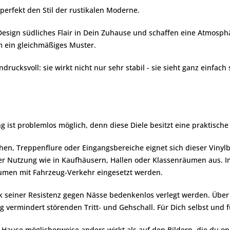
perfekt den Stil der rustikalen Moderne.
esign südliches Flair in Dein Zuhause und schaffen eine Atmosphä
m ein gleichmäßiges Muster.
ndrucksvoll: sie wirkt nicht nur sehr stabil - sie sieht ganz einfa
 ist problemlos möglich, denn diese Diele besitzt eine praktische
chen, Treppenflure oder Eingangsbereiche eignet sich dieser Viny
ver Nutzung wie in Kaufhäusern, Hallen oder Klassenräumen aus. I
äumen mit Fahrzeug-Verkehr eingesetzt werden.
nk seiner Resistenz gegen Nässe bedenkenlos verlegt werden. Ü
g vermindert störenden Tritt- und Gehschall. Für Dich selbst und 
zu Hause möglicherweise anders wirkt als auf den Bildern, die du