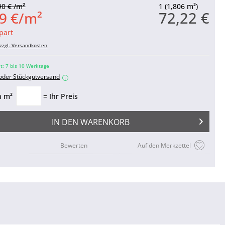
90 € /m²
1 (1,806 m²)
72,22 €
9 €/m²
part
zzgl. Versandkosten
it: 7 bis 10 Werktage
 oder Stückgutversand
i
n m²
= Ihr Preis
IN DEN
WARENKORB
Bewerten
Auf den Merkzettel