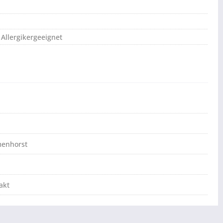
 Allergikergeeignet
menhorst
akt