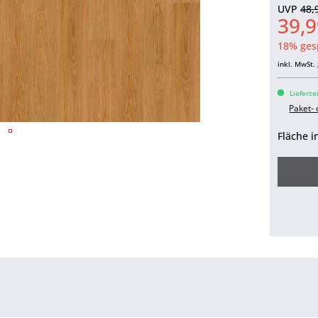
UVP
48,
39,9
18% ges
inkl. MwSt.
Lieferze
Paket-
Fläche i