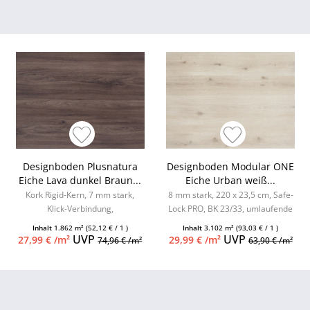
Designboden Plusnatura
Designboden Modular ONE
Eiche Lava dunkel Braun...
Eiche Urban weiß...
Kork Rigid-Kern, 7 mm stark,
8 mm stark, 220 x 23,5 cm, Safe-
Klick-Verbindung,
Lock PRO, BK 23/33, umlaufende
Feuchtraumgeeignet, 4-seitige
Minifase, inkl. Kork...
Inhalt
1.862 m²
(52,12 € / 1 )
Inhalt
3.102 m²
(93,03 € / 1 )
Minifase
UVP
UVP
27,99 € /m²
29,99 € /m²
74,96 € /m²
63,90 € /m²