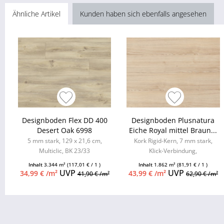
Ähnliche Artikel
Kunden haben sich ebenfalls angesehen
Designboden Flex DD 400
Designboden Plusnatura
Desert Oak 6998
Eiche Royal mittel Braun...
5 mm stark, 129 x 21,6 cm,
Kork Rigid-Kern, 7 mm stark,
Multiclic, BK 23/33
Klick-Verbindung,
Feuchtraumgeeignet, 4-seitige
Inhalt
3.344 m²
(117,01 € / 1 )
Inhalt
1.862 m²
(81,91 € / 1 )
Minifase
UVP
UVP
34,99 € /m²
43,99 € /m²
41,90 € /m²
62,90 € /m²