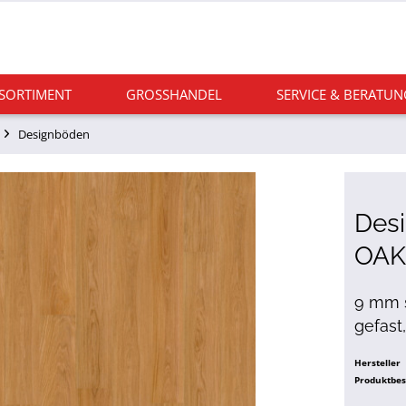
 SORTIMENT
GROSSHANDEL
SERVICE & BERATUN
Designböden
Des
OAK
9 mm st
gefast
Hersteller
Produktbe