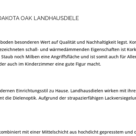
DAKOTA OAK LANDHAUSDIELE
ßboden besonderen Wert auf Qualität und Nachhaltigkeit legst. K
sgezeichneten schall- und wärmedämmenden Eigenschaften ist Kork
 Staub noch Milben eine Angriffsfläche und ist somit auch für Aller
 der auch im Kinderzimmer eine gute Figur macht.
ernen Einrichtungsstil zu Hause. Landhausdielen wirken mit ihrer 
nt die Dielenoptik. Aufgrund der strapazierfähigen Lackversiegel
e kombiniert mit einer Mittelschicht aus hochdicht gepresstem un