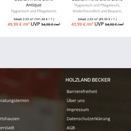
Antique
Hygienisch und Pflegeleicht,
Hygienisch und Pflegeleicht,
Kinderfreundlich und Bequem,
Kinderfreundlich und Bequem,
hoher Feuchtigkeitsschutz,
Inhalt
2.03 m²
(101,48 € / 1 )
Inhalt
2.03 m²
(89,30 € / 1 )
hoher Feuchtigkeitsschutz und
Keramiklack,...
UVP
UVP
49,99 € /m²
43,99 € /m²
54,90 € /m²
54,90 € /m²
Keramiklack
HOLZLAND BECKER
Barrierefreiheit
eratungstermin
Über uns
Impressum
rtshausen
Datenschutzerklärung
erstadt
AGB