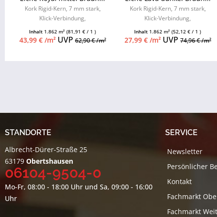
Kork Rigid-Kern, 7 mm stark,
Kork Rigid-Kern, 7 mm stark,
Klick-Verbindung,
Klick-Verbindung,
Feuchtraumgeeignet, 4-seitige
Feuchtraumgeeignet, 4-seitige
Inhalt
1.862 m²
(81,91 € / 1 )
Inhalt
1.862 m²
(52,12 € / 1 )
Minifase
Minifase
UVP
UVP
43,99 € /m²
27,99 € /m²
62,90 € /m²
74,96 € /m²
STANDORTE
SERVICE
Albrecht-Dürer-Straße 25
Newsletter
63179
Obertshausen
Persönlicher B
06104-9504-0
Kontakt
Mo-Fr, 08:00 - 18:00 Uhr und Sa, 09:00 - 16:00
Fachmarkt Obe
Uhr
Fachmarkt Weit