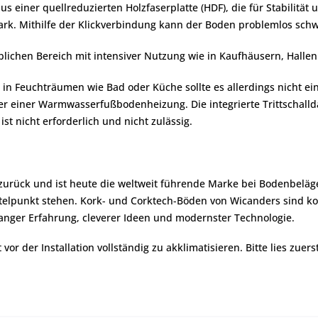
s einer quellreduzierten Holzfaserplatte (HDF), die für Stabilität
tark. Mithilfe der Klickverbindung kann der Boden problemlos sc
lichen Bereich mit intensiver Nutzung wie in Kaufhäusern, Halle
 in Feuchträumen wie Bad oder Küche sollte es allerdings nicht 
über einer Warmwasserfußbodenheizung. Die integrierte Trittschal
st nicht erforderlich und nicht zulässig.
 zurück und ist heute die weltweit führende Marke bei Bodenbeläg
lpunkt stehen. Kork- und Corktech-Böden von Wicanders sind komf
nger Erfahrung, cleverer Ideen und modernster Technologie.
r der Installation vollständig zu akklimatisieren. Bitte lies zuers