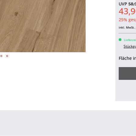
UVP
58,
43,9
25% ges
inkl. MwSt.
Lieferze
Stückg
Fläche i