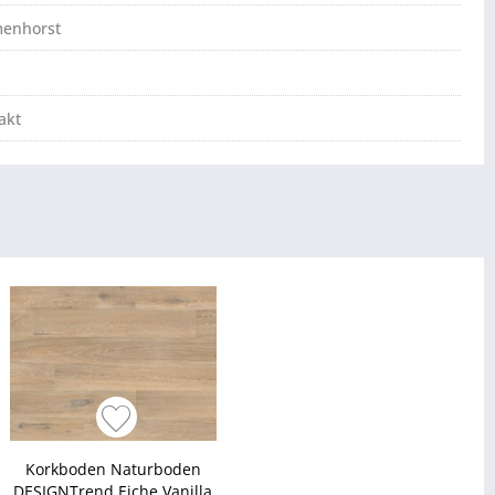
menhorst
akt
Korkboden Naturboden
DESIGNTrend Eiche Vanilla