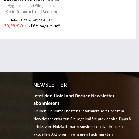
Hygienisch und Pflegeleicht,
Kinderfreundlich und Bequem,
hoher Feuchtigkeitsschutz,
Inhalt
2.03 m²
(62,91 € / 1 )
Keramiklack,...
UVP
30,99 € /m²
54,90 € /m²
NEWSLETTER
Jetzt den HolzLand Becker Newsletter
abonnieren!
Bleiben Sie immer bestens informiert: Mit unserem
Newsletter erhalten Sie regelmäßig praxisnahe Tipps &
Tricks vom Holzfachmann sowie exklusive Infos zu
aktuellen Aktionen in unseren Fachmärkten