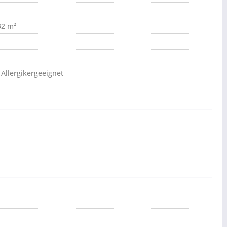
32 m²
 Allergikergeeignet