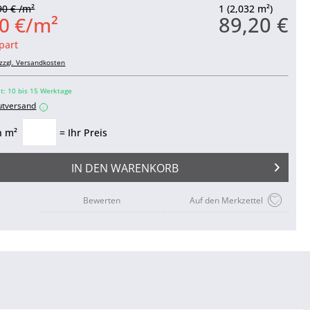
90 € /m²
1 (2,032 m²)
89,20 €
0 €/m²
part
zzgl. Versandkosten
it: 10 bis 15 Werktage
utversand
i
n m²
= Ihr Preis
IN DEN
WARENKORB
Bewerten
Auf den Merkzettel