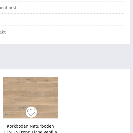
menhorst
akt
Korkboden Naturboden
DESIGNTrend Eiche Vanilla