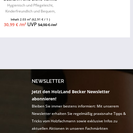
Hygienisch und Pflegeleicht,
Kinderfreundlich und Bequem,
hoher Feuchtigkeitsschutz,
Inhalt
2.03 m²
(62,91 € / 1 )
Keramiklack,...
UVP
30,99 € /m²
54,90 € /m²
NEWSLETTER
Jetzt den HolzLand Becker Newsletter
abonnieren!
Bleiben Sie immer bestens informiert: Mit unserem
Newsletter erhalten Sie regelmäßig praxisnahe Tipps &
Tricks vom Holzfachmann sowie exklusive Infos zu
aktuellen Aktionen in unseren Fachmärkten