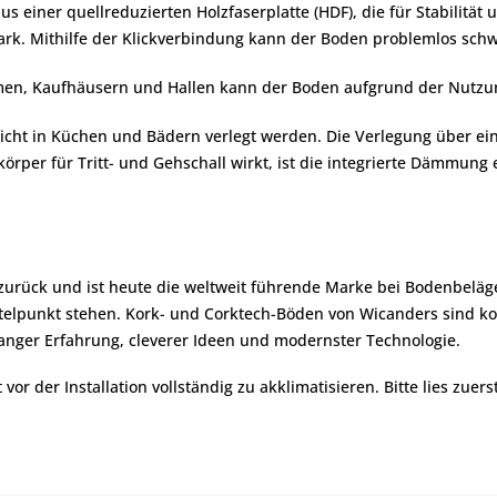
s einer quellreduzierten Holzfaserplatte (HDF), die für Stabilität
tark. Mithilfe der Klickverbindung kann der Boden problemlos sc
umen, Kaufhäusern und Hallen kann der Boden aufgrund der Nutzu
r nicht in Küchen und Bädern verlegt werden. Die Verlegung über 
r für Tritt- und Gehschall wirkt, ist die integrierte Dämmung ei
 zurück und ist heute die weltweit führende Marke bei Bodenbeläg
lpunkt stehen. Kork- und Corktech-Böden von Wicanders sind komf
nger Erfahrung, cleverer Ideen und modernster Technologie.
r der Installation vollständig zu akklimatisieren. Bitte lies zuers