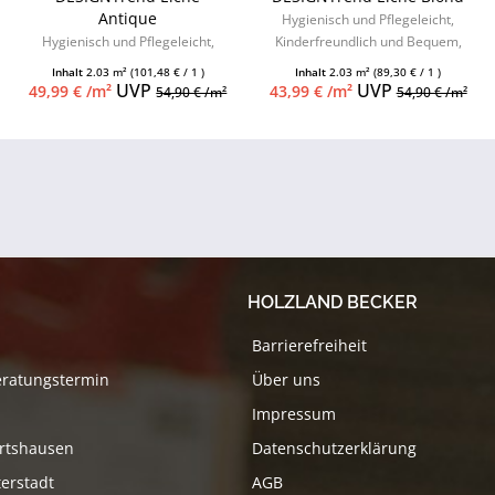
Antique
Hygienisch und Pflegeleicht,
Hygienisch und Pflegeleicht,
Kinderfreundlich und Bequem,
Kinderfreundlich und Bequem,
hoher Feuchtigkeitsschutz,
Inhalt
2.03 m²
(101,48 € / 1 )
Inhalt
2.03 m²
(89,30 € / 1 )
hoher Feuchtigkeitsschutz und
Keramiklack,...
UVP
UVP
49,99 € /m²
43,99 € /m²
54,90 € /m²
54,90 € /m²
Keramiklack
HOLZLAND BECKER
Barrierefreiheit
eratungstermin
Über uns
Impressum
rtshausen
Datenschutzerklärung
erstadt
AGB