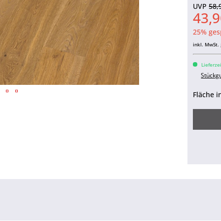
UVP
58,
43,9
25% ges
inkl. MwSt.
Lieferze
Stückg
Fläche i