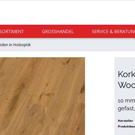
 SORTIMENT
GROSSHANDEL
SERVICE & BERATUN
den in Holzoptik
Kor
Woo
10 mm s
gefast
Hersteller
Produktbe