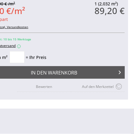
90 € /m²
1 (2,032 m²)
89,20 €
0 €/m²
part
zzgl. Versandkosten
it: 10 bis 15 Werktage
utversand
i
n m²
= Ihr Preis
IN DEN
WARENKORB
Bewerten
Auf den Merkzettel