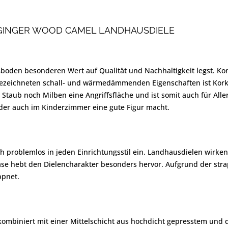
GINGER WOOD CAMEL LANDHAUSDIELE
ßboden besonderen Wert auf Qualität und Nachhaltigkeit legst. K
sgezeichneten schall- und wärmedämmenden Eigenschaften ist Kork
 Staub noch Milben eine Angriffsfläche und ist somit auch für Aller
 der auch im Kinderzimmer eine gute Figur macht.
h problemlos in jeden Einrichtungsstil ein. Landhausdielen wirken m
ase hebt den Dielencharakter besonders hervor. Aufgrund der stra
ppnet.
e kombiniert mit einer Mittelschicht aus hochdicht gepresstem un