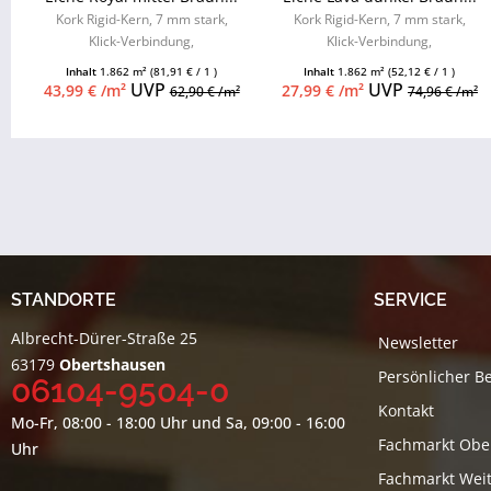
Kork Rigid-Kern, 7 mm stark,
Kork Rigid-Kern, 7 mm stark,
Klick-Verbindung,
Klick-Verbindung,
Feuchtraumgeeignet, 4-seitige
Feuchtraumgeeignet, 4-seitige
Inhalt
1.862 m²
(81,91 € / 1 )
Inhalt
1.862 m²
(52,12 € / 1 )
Minifase
Minifase
UVP
UVP
43,99 € /m²
27,99 € /m²
62,90 € /m²
74,96 € /m²
STANDORTE
SERVICE
Albrecht-Dürer-Straße 25
Newsletter
63179
Obertshausen
Persönlicher B
06104-9504-0
Kontakt
Mo-Fr, 08:00 - 18:00 Uhr und Sa, 09:00 - 16:00
Fachmarkt Obe
Uhr
Fachmarkt Weit