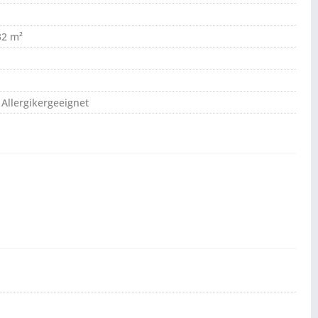
32 m²
 Allergikergeeignet