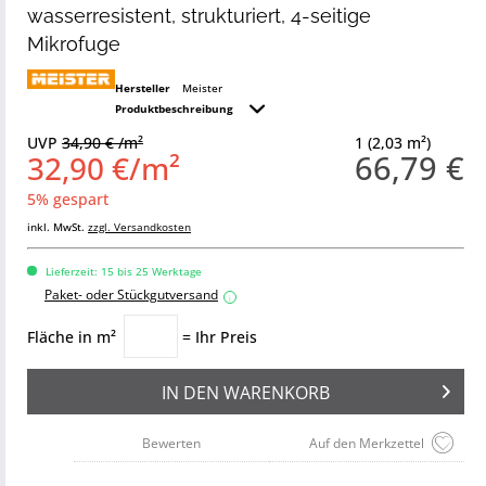
wasserresistent, strukturiert, 4-seitige
Mikrofuge
Hersteller
Meister
Produktbeschreibung
UVP
34,90 € /m²
1 (2,03 m²)
66,79 €
32,90 €/m²
5% gespart
inkl. MwSt.
zzgl. Versandkosten
Lieferzeit: 15 bis 25 Werktage
Paket- oder Stückgutversand
i
Fläche in m²
= Ihr Preis
IN DEN
WARENKORB
Bewerten
Auf den Merkzettel