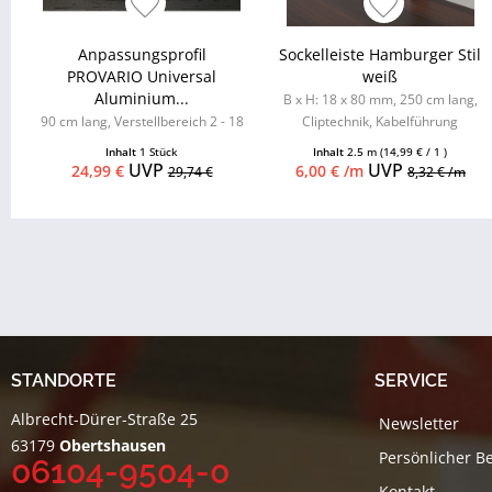
Anpassungsprofil
Sockelleiste Hamburger Stil
PROVARIO Universal
weiß
Aluminium...
B x H: 18 x 80 mm, 250 cm lang,
90 cm lang, Verstellbereich 2 - 18
Cliptechnik, Kabelführung
mm
möglich, Leistenclips als
Inhalt
1 Stück
Inhalt
2.5 m
(14,99 € / 1 )
Zubehör...
UVP
UVP
24,99 €
6,00 € /m
29,74 €
8,32 € /m
STANDORTE
SERVICE
Albrecht-Dürer-Straße 25
Newsletter
63179
Obertshausen
Persönlicher B
06104-9504-0
Kontakt