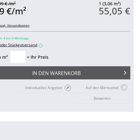
99 € /m²
1 (3,06 m²)
55,05 €
9 €/m²
zzgl. Versandkosten
it: 4 bis 6 Werktage
 oder Stückgutversand
i
n m²
= Ihr Preis
IN DEN
WARENKORB
Individuelles Angebot
Auf den Merkzettel
Bewerten