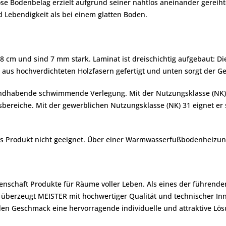
nlose Bodenbelag erzielt aufgrund seiner nahtlos aneinander gere
 Lebendigkeit als bei einem glatten Boden.
,8 cm und sind 7 mm stark. Laminat ist dreischichtig aufgebaut: D
 aus hochverdichteten Holzfasern gefertigt und unten sorgt der Geg
handhabende schwimmende Verlegung. Mit der Nutzungsklasse (NK) 2
bereiche. Mit der gewerblichen Nutzungsklasse (NK) 31 eignet er 
as Produkt nicht geeignet. Über einer Warmwasserfußbodenheizun
denschaft Produkte für Räume voller Leben. Als eines der führend
berzeugt MEISTER mit hochwertiger Qualität und technischer Inn
en Geschmack eine hervorragende individuelle und attraktive Lös