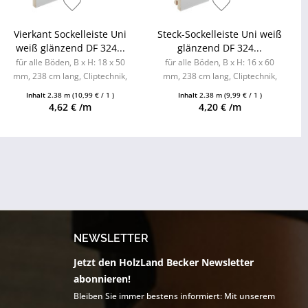
Vierkant Sockelleiste Uni
Steck-Sockelleiste Uni weiß
weiß glänzend DF 324...
glänzend DF 324...
für alle Böden, B x H: 18 x 50
für alle Böden, B x H: 16 x 60
mm, 238 cm lang, Cliptechnik,
mm, 238 cm lang, Cliptechnik,
Leistenclips als Zubehör
Leistenclips als Zubehör
Inhalt
2.38 m
(10,99 € / 1 )
Inhalt
2.38 m
(9,99 € / 1 )
erhältlich
erhältlich
4,62 € /m
4,20 € /m
NEWSLETTER
Jetzt den HolzLand Becker Newsletter
abonnieren!
Bleiben Sie immer bestens informiert: Mit unserem