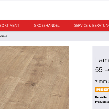
 SORTIMENT
GROSSHANDEL
SERVICE & BERATUN
diele
Lami
55 L
7 mm s
Hersteller
Produktbe