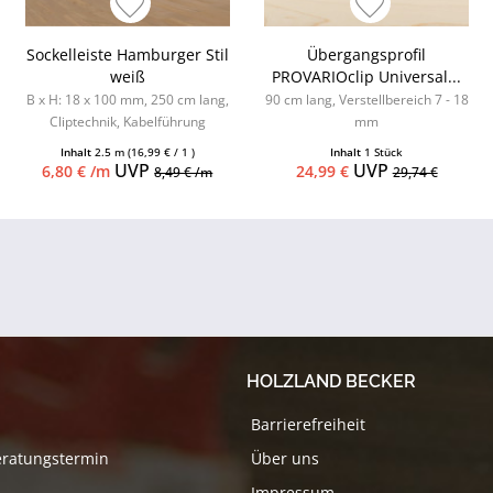
Sockelleiste Hamburger Stil
Übergangsprofil
weiß
PROVARIOclip Universal...
B x H: 18 x 100 mm, 250 cm lang,
90 cm lang, Verstellbereich 7 - 18
Cliptechnik, Kabelführung
mm
möglich, Leistenclips als
Inhalt
2.5 m
(16,99 € / 1 )
Inhalt
1 Stück
Zubehör...
UVP
UVP
6,80 € /m
24,99 €
8,49 € /m
29,74 €
HOLZLAND BECKER
Barrierefreiheit
eratungstermin
Über uns
Impressum