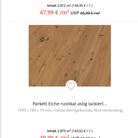
Inhalt
2.812 m²
(134,95 € / 1 )
47,99 € /m²
UVP
65,90 € /m²
Parkett Eiche rustikal astig lackiert...
1900 x 189 x 14 mm, mattlackiert/gebürstet, Klick-Verbindung
Inhalt
2.873 m²
(143,62 € / 1 )
49,99 € /m²