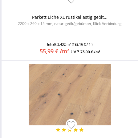
Parkett Eiche XL rustikal astig geölt...
2200 x 260 x 15 mm, natur-geölt/gebürstet, Klick-Verbindung
Inhalt
3.432 m²
(192,16 € / 1 )
55,99 € /m²
UVP
75,90 € /m²