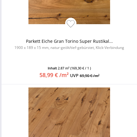
Parkett Eiche Gran Torino Super Rustikal...
1900 x 189 x 15 mm, natur-geölt/tief-gebürstet, Klick-Verbindung
Inhalt
2.87 m²
(169,30 € / 1 )
58,99 € /m²
UVP
69,90 € /m²