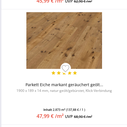
45,99 € /m²
UVP
62,90 € /m²
Parkett Eiche markant geräuchert geölt...
1900 x 189 x 14 mm, natur-geölt/gebürstet, Klick-Verbindung
Inhalt
2.873 m²
(137,88 € / 1 )
47,99 € /m²
UVP
68,90 € /m²