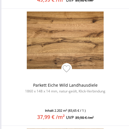
UVP
59,90 € /m²
Parkett Eiche Wild Landhausdiele
1860 x 148 x 14 mm, natur-geölt, Klick-Verbindung
Inhalt
2.202 m²
(83,65 € / 1 )
37,99 € /m²
UVP
39,90 € /m²