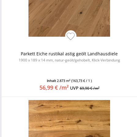
Parkett Eiche rustikal astig geölt Landhausdiele
1900 x 189 x 14 mm, natur-geölt/gehobelt, Klick-Verbindung
Inhalt
2.873 m²
(163,73 € / 1 )
56,99 € /m²
UVP
69,90 € /m²