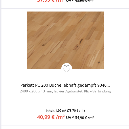
UVP
43,90 € /m²
Parkett PC 200 Buche lebhaft gedämpft 9046...
2400 x 200 x 13 mm, lackiert/gebürstet, Klick-Verbindung
Inhalt
1.92 m²
(78,70 € / 1 )
40,99 € /m²
UVP
54,90 € /m²