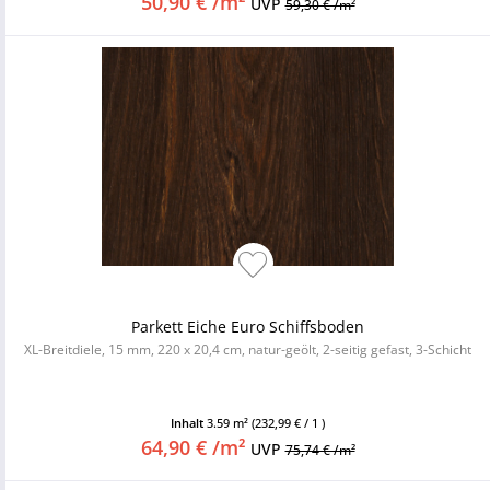
50,90 € /m²
UVP
59,30 € /m²
Parkett Eiche Euro Schiffsboden
XL-Breitdiele, 15 mm, 220 x 20,4 cm, natur-geölt, 2-seitig gefast, 3-Schicht
Inhalt
3.59 m²
(232,99 € / 1 )
64,90 € /m²
UVP
75,74 € /m²