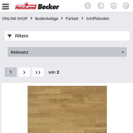
ONLINE SHOP
Bodenbeläge
Parkett
Schiffsboden
Filtern
1
von
2