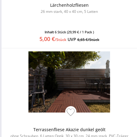
Lärchenholzfliesen
26 mm stark, 40 x 40 cm, 5 Latten
Inhalt
6 Stück
(29,99 € / 1 Pack )
5,00 €
UVP
/Stück
6,65 €/Stück
Terrassenfliese Akazie dunkel geölt
ohne Schrauben, 6 Latten Optik, 30 x 30 cm, 24 mm stark, PVC-Träger