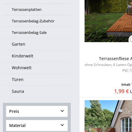
Terrassenplatten
Terrassenbelag-Zubehör
Terrassenbelag-Sale
Garten
Kinderwelt
Terrassenfliese 
ohne Schrauben, 6 Latten Opt
Wohnwelt
PVC-T
Türen
Inhalt
1,99 €
Sauna
Preis
Material
von
1,99 €
bis
29,99 €