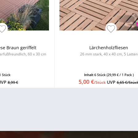
se Braun geriffelt
Lärchenholzfliesen
arfußfreundlich, 60 x 30 cm
26 mm stark, 40 x 40 cm, 5 Latten
1 Stück
Inhalt
6 Stück
(29,99 € / 1 Pack )
5,00 €
UVP
UVP
8,99 €
/Stück
6,65 €/Stüc