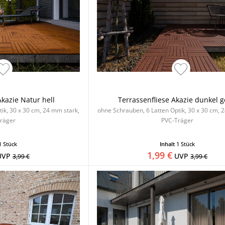
Akazie Natur hell
Terrassenfliese Akazie dunkel g
ik, 30 x 30 cm, 24 mm stark,
ohne Schrauben, 6 Latten Optik, 30 x 30 cm, 
räger
PVC-Träger
1 Stück
Inhalt
1 Stück
1,99 €
UVP
UVP
3,99 €
3,99 €