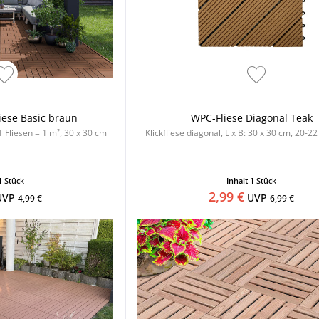
iese Basic braun
WPC-Fliese Diagonal Teak
1 Fliesen = 1 m², 30 x 30 cm
Klickfliese diagonal, L x B: 30 x 30 cm, 20-
1 Stück
Inhalt
1 Stück
2,99 €
UVP
UVP
4,99 €
6,99 €