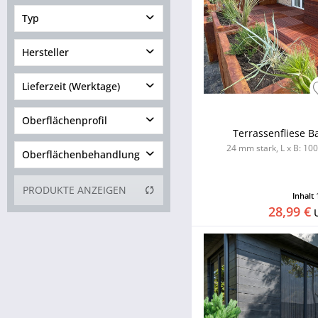
Holz
Typ
Tropenholz
Holzfliese
Hersteller
WPC
WPC-Fliese
Lieferzeit (Werktage)
1 bis 3
Oberflächenprofil
Terrassenfliese Ba
4 bis 6
24 mm stark, L x B: 100 
Oberflächenbehandlung
7 bis 10
10 bis 15
co-extrudiert
PRODUKTE ANZEIGEN
15 bis 25
Inhalt
mono-extrudiert
28,99 €
unbehandelt