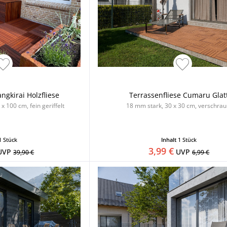
ngkirai Holzfliese
Terrassenfliese Cumaru Glat
x 100 cm, fein geriffelt
18 mm stark, 30 x 30 cm, verschrau
1 Stück
Inhalt
1 Stück
3,99 €
UVP
UVP
39,90 €
6,99 €