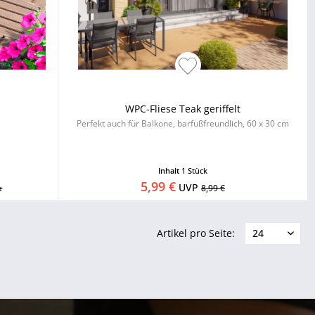
WPC-Fliese Teak geriffelt
Perfekt auch für Balkone, barfußfreundlich, 60 x 30 cm
Inhalt
1 Stück
5,99 €
UVP
k
8,99 €
Artikel pro Seite: