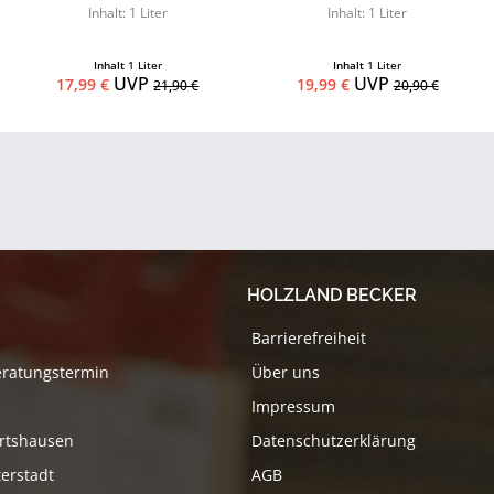
Inhalt: 1 Liter
Inhalt: 1 Liter
Inhalt
1 Liter
Inhalt
1 Liter
UVP
UVP
17,99 €
19,99 €
21,90 €
20,90 €
HOLZLAND BECKER
Barrierefreiheit
eratungstermin
Über uns
Impressum
rtshausen
Datenschutzerklärung
erstadt
AGB