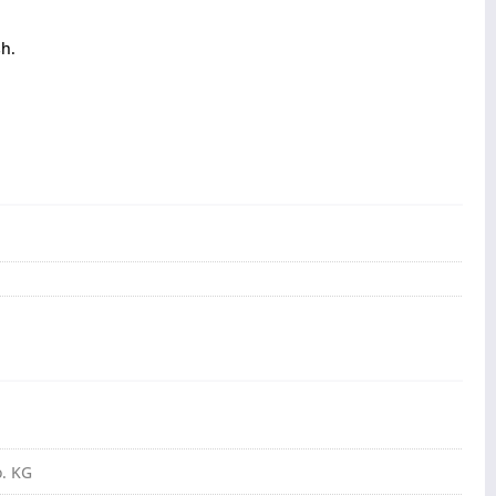
h.
. KG