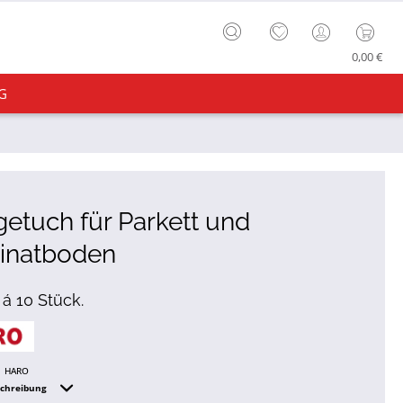
0,00 €
G
getuch für Parkett und
inatboden
 á 10 Stück.
HARO
schreibung