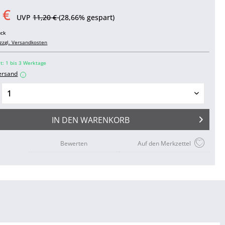
 €
UVP
11,20 €
(28,66% gespart)
ück
zzgl. Versandkosten
it: 1 bis 3 Werktage
ersand
i
IN DEN
WARENKORB
Bewerten
Auf den Merkzettel