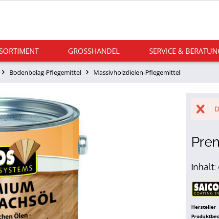
 SORTIMENT
GROSSHANDEL
SERVICE & BERATUN
Bodenbelag-Pflegemittel
Massivholzdielen-Pflegemittel
D
Pre
Inhalt:
Hersteller
Produktbe