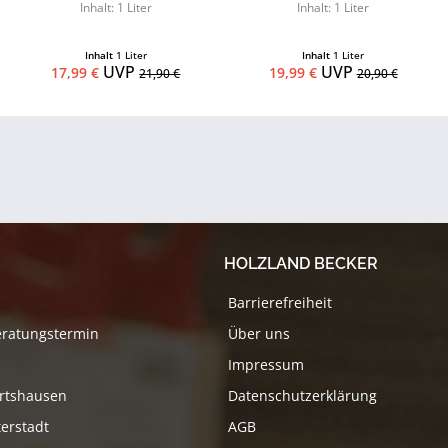
Inhalt: 1 Liter
Inhalt: 1 Liter
Inhalt
1 Liter
Inhalt
1 Liter
UVP
UVP
17,99 €
19,99 €
21,90 €
20,90 €
HOLZLAND BECKER
Barrierefreiheit
eratungstermin
Über uns
Impressum
rtshausen
Datenschutzerklärung
erstadt
AGB