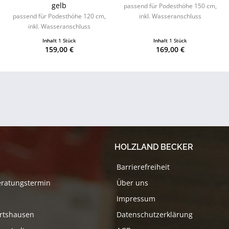
gelb
passend für Podesthöhe 150 cm,
passend für Podesthöhe 120 cm,
inkl. Wasseranschluss
inkl. Wasseranschluss
Inhalt
1 Stück
Inhalt
1 Stück
159,00 €
169,00 €
HOLZLAND BECKER
Barrierefreiheit
eratungstermin
Über uns
Impressum
rtshausen
Datenschutzerklärung