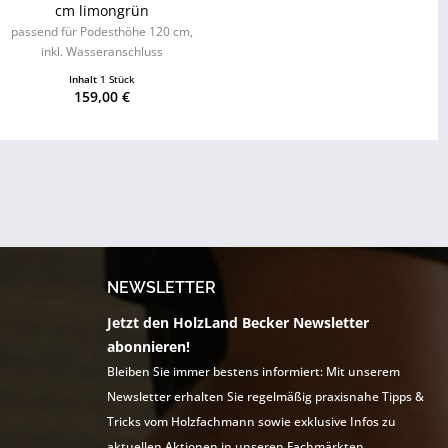
cm limongrün
passend für Podesthöhe 120 cm,
inkl. Wasseranschluss
Inhalt
1 Stück
159,00 €
NEWSLETTER
Jetzt den HolzLand Becker Newsletter
abonnieren!
Bleiben Sie immer bestens informiert: Mit unserem
Newsletter erhalten Sie regelmäßig praxisnahe Tipps &
Tricks vom Holzfachmann sowie exklusive Infos zu
aktuellen Aktionen in unseren Fachmärkten