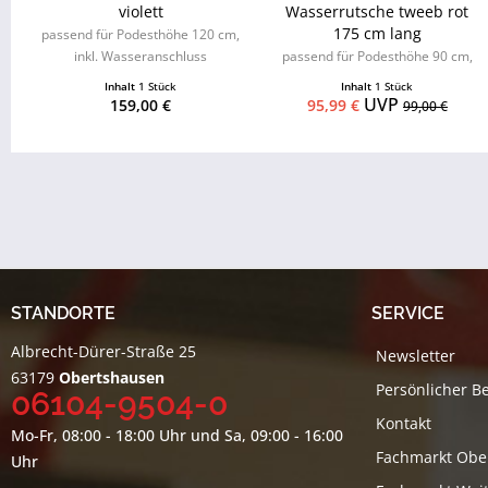
violett
Wasserrutsche tweeb rot
175 cm lang
passend für Podesthöhe 120 cm,
inkl. Wasseranschluss
passend für Podesthöhe 90 cm,
inkl. Wasseranschluss
Inhalt
1 Stück
Inhalt
1 Stück
UVP
159,00 €
95,99 €
99,00 €
STANDORTE
SERVICE
Albrecht-Dürer-Straße 25
Newsletter
63179
Obertshausen
Persönlicher B
06104-9504-0
Kontakt
Mo-Fr, 08:00 - 18:00 Uhr und Sa, 09:00 - 16:00
Fachmarkt Obe
Uhr