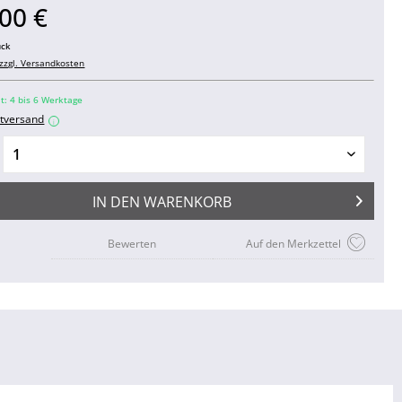
00 €
ück
zzgl. Versandkosten
it: 4 bis 6 Werktage
tversand
i
IN DEN
WARENKORB
Bewerten
Auf den Merkzettel