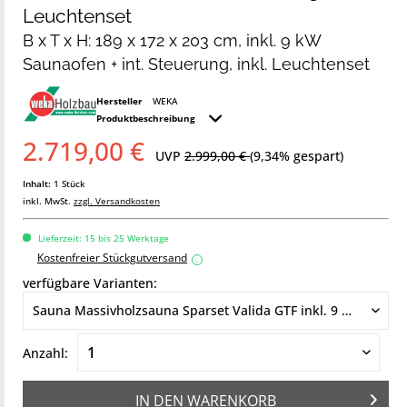
Leuchtenset
B x T x H: 189 x 172 x 203 cm, inkl. 9 kW
Saunaofen + int. Steuerung, inkl. Leuchtenset
Hersteller
WEKA
Produktbeschreibung
2.719,00 €
UVP
2.999,00 €
(9,34% gespart)
Inhalt:
1 Stück
inkl. MwSt.
zzgl. Versandkosten
Lieferzeit: 15 bis 25 Werktage
Kostenfreier Stückgutversand
i
verfügbare Varianten:
Anzahl:
IN DEN
WARENKORB