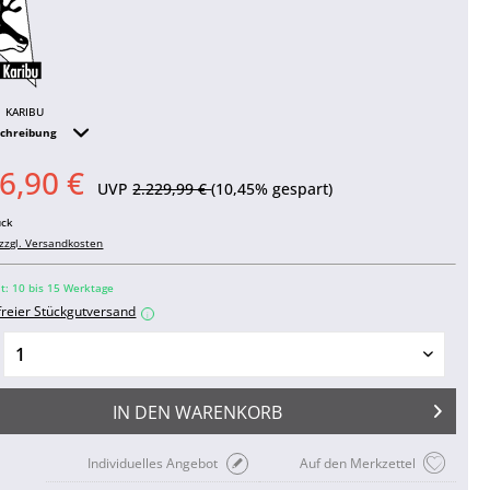
KARIBU
schreibung
6,90 €
UVP
2.229,99 €
(10,45% gespart)
ück
zzgl. Versandkosten
it: 10 bis 15 Werktage
freier Stückgutversand
i
IN DEN
WARENKORB
Individuelles Angebot
Auf den Merkzettel