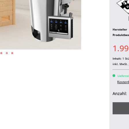
Hersteller
Produktbe
1.99
Inhalt:
1 St
inkl. MwSt.
Lieferze
Kosten
Anzahl: