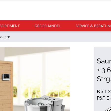
 SORTIMENT
GROSSHANDEL
SERVICE & BERATUN
saunen
Saun
+ 3,
Strg
B x T X
P&P Bi