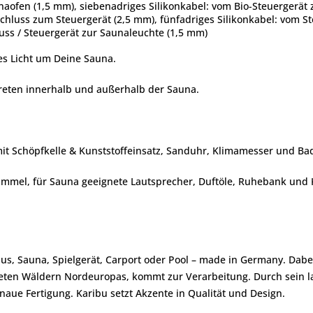
naofen (1,5 mm), siebenadriges Silikonkabel: vom Bio-Steuergerä
schluss zum Steuergerät (2,5 mm), fünfadriges Silikonkabel: vom 
uss / Steuergerät zur Saunaleuchte (1,5 mm)
es Licht um Deine Sauna.
eten innerhalb und außerhalb der Sauna.
mit Schöpfkelle & Kunststoffeinsatz, Sanduhr, Klimamesser und Ba
el, für Sauna geeignete Lautsprecher, Duftöle, Ruhebank und Kop
us, Sauna, Spielgerät, Carport oder Pool – made in Germany. Dabe
afteten Wäldern Nordeuropas, kommt zur Verarbeitung. Durch sein
aue Fertigung. Karibu setzt Akzente in Qualität und Design.