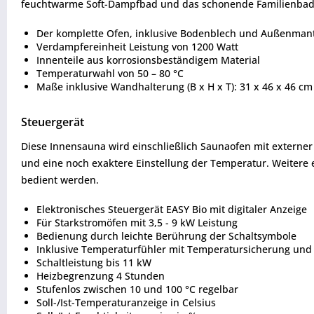
feuchtwarme Soft-Dampfbad und das schonende Familienbad
Der komplette Ofen, inklusive Bodenblech und Außenmante
Verdampfereinheit Leistung von 1200 Watt
Innenteile aus korrosionsbeständigem Material
Temperaturwahl von 50 – 80 °C
Maße inklusive Wandhalterung (B x H x T): 31 x 46 x 46 cm
Steuergerät
Diese Innensauna wird einschließlich Saunaofen mit externer
und eine noch exaktere Einstellung der Temperatur. Weitere
bedient werden.
Elektronisches Steuergerät EASY Bio mit digitaler Anzeige
Für Starkstromöfen mit 3,5 - 9 kW Leistung
Bedienung durch leichte Berührung der Schaltsymbole
Inklusive Temperaturfühler mit Temperatursicherung und
Schaltleistung bis 11 kW
Heizbegrenzung 4 Stunden
Stufenlos zwischen 10 und 100 °C regelbar
Soll-/Ist-Temperaturanzeige in Celsius