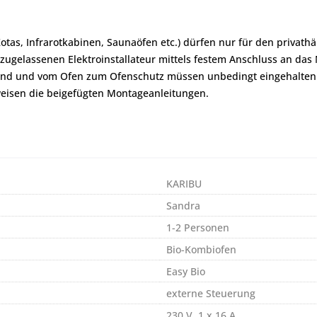
Kotas, Infrarotkabinen, Saunaöfen etc.) dürfen nur für den priva
zugelassenen Elektroinstallateur mittels festem Anschluss an das
and und vom Ofen zum Ofenschutz müssen unbedingt eingehalten
eisen die beigefügten Montageanleitungen.
KARIBU
Sandra
1-2 Personen
Bio-Kombiofen
Easy Bio
externe Steuerung
230 V, 1 x 16 A