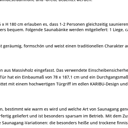
x H 180 cm erlauben es, dass 1-2 Personen gleichzeitig sauniere
ers bequem. Folgende Saunabänke werden mitgeliefert: 1 Liege, ca
st geräumig, formschön und weist einen traditionellen Charakter a
en aus Massivholz eingefasst. Das verwendete Einscheibensicherh
r hat ein Einbaumaß von 78 x 187,1 cm und ein Durchgangsmaß v
stattet mit einem hochwertigen Türgriff im edlen KARIBU-Design u
ein, bestimmt wie warm es wird und welche Art von Saunagang geno
rfertig geliefert und ist besonders sparsam im Betrieb. Mit dem Zu
he Saunagang-Variationen: die besonders heiße und trockene finni