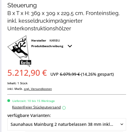
Steuerung
B x T x H: 369 x 309 x 229,5 cm, Fronteinstieg,
inkl. kesseldruckimprägnierter
Unterkonstruktionshölzer
Hersteller
KARIBU
Produktbeschreibung
5.212,90 €
UVP
6.079,99 €
(14,26% gespart)
Inhalt:
1 Stück
inkl. MwSt.
zzgl. Versandkosten
Lieferzeit: 10 bis 15 Werktage
Kostenfreier Stückgutversand
i
verfügbare Varianten: