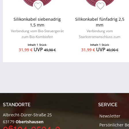
Silikonkabel siebenadrig
Silikonkabel fünfadrig 2,5
1,5 mm
mm
Verbindung vom Bio-Steuergerät
Verbindung vom
zum Bio-Kombiofen
Starkstromanschluss zum
Steuergerät
Inhalt
1 Stück
Inhalt
1 Stück
UVP
UVP
31,99 €
31,99 €
49,90 €
49,90 €
STANDORTE
SERVICE
Albrecht-Dürer-Straße 25
Newsletter
63179
Obertshausen
Persönlicher B
06104-9504-0