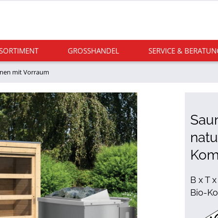
 SORTIMENT
GROSSHANDEL
SERVICE & BERATUN
nen mit Vorraum
Sau
natu
Komb
B x T x
Bio-Ko