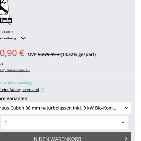
KARIBU
schreibung
0,90 €
UVP
5.279,99 €
(13,62% gespart)
ück
zzgl. Versandkosten
it: 10 bis 15 Werktage
freier Stückgutversand
i
re Varianten:
IN DEN
WARENKORB