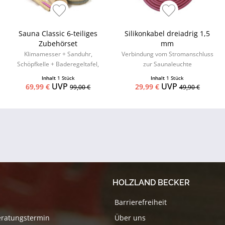
Sauna Classic 6-teiliges
Silikonkabel dreiadrig 1,5
Zubehörset
mm
Klimamesser + Sanduhr,
Verbindung vom Stromanschluss
Schöpfkelle + Baderegeltafel,
zur Saunaleuchte
Aufgusseimer mit
Inhalt
1 Stück
Inhalt
1 Stück
Kunststoffeinsatz
UVP
UVP
69,99 €
29,99 €
99,00 €
49,90 €
HOLZLAND BECKER
Barrierefreiheit
eratungstermin
Über uns