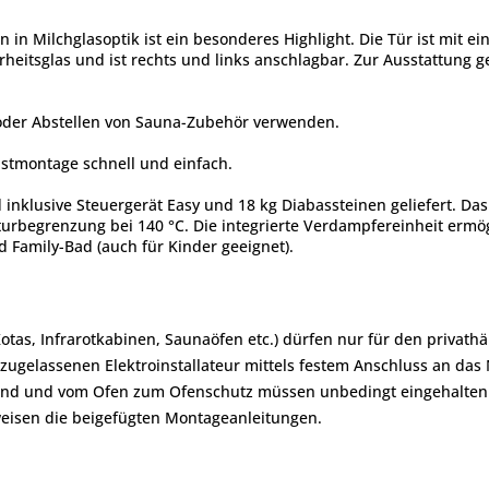
n in Milchglasoptik ist ein besonderes Highlight. Die Tür ist mit e
heitsglas und ist rechts und links anschlagbar. Zur Ausstattung
 oder Abstellen von Sauna-Zubehör verwenden.
lbstmontage schnell und einfach.
inklusive Steuergerät Easy und 18 kg Diabassteinen geliefert. Das
turbegrenzung bei 140 °C. Die integrierte Verdampfereinheit ermög
Family-Bad (auch für Kinder geeignet).
Kotas, Infrarotkabinen, Saunaöfen etc.) dürfen nur für den priva
zugelassenen Elektroinstallateur mittels festem Anschluss an das
and und vom Ofen zum Ofenschutz müssen unbedingt eingehalten
eisen die beigefügten Montageanleitungen.