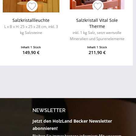
Salzkristallleuchte
Salzkristall Vital Sole
Therme
L x B x H: 25 x 25 x 28 cm, inkl. 3
kg Salzsteine
inkl. 1 kg Salz, setzt wertvolle
Mineralien und Spurenelemente
frei
Inhalt
1 Stück
Inhalt
1 Stück
149,90 €
211,90 €
NEWSLETTER
Jetzt den HolzLand Becker Newsletter
abonnieren!
Bleiben Sie immer bestens informiert: Mit unserem