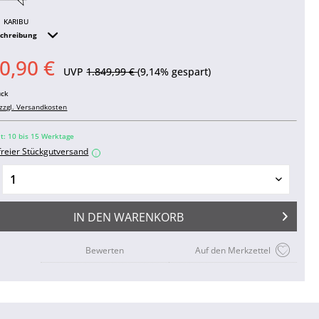
KARIBU
schreibung
0,90 €
UVP
1.849,99 €
(9,14% gespart)
ück
zzgl. Versandkosten
it: 10 bis 15 Werktage
freier Stückgutversand
i
IN DEN
WARENKORB
Bewerten
Auf den Merkzettel