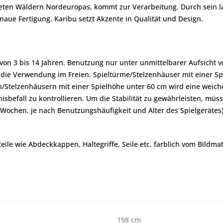
afteten Wäldern Nordeuropas, kommt zur Verarbeitung. Durch sein
aue Fertigung. Karibu setzt Akzente in Qualität und Design.
r von 3 bis 14 Jahren. Benutzung nur unter unmittelbarer Aufsicht
für die Verwendung im Freien. Spieltürme/Stelzenhäuser mit einer 
n/Stelzenhäusern mit einer Spielhöhe unter 60 cm wird eine weiche
befall zu kontrollieren. Um die Stabilität zu gewährleisten, müs
chen, je nach Benutzungshäufigkeit und Alter des Spielgerätes) a
le wie Abdeckkappen, Haltegriffe, Seile etc. farblich vom Bildma
198 cm