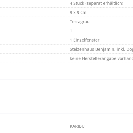
4 Stück (separat erhältlich)
9 x 9 cm
Terragrau
1
1 Einzelfenster
Stelzenhaus Benjamin, inkl. Do
keine Herstellerangabe vorhan
KARIBU