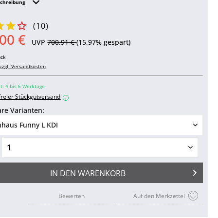
schreibung
(
10
)
00 €
UVP
700,91 €
(15,97% gespart)
ück
zzgl. Versandkosten
– Abbildung kann vom Original abweichen.
it: 4 bis 6 Werktage
freier Stückgutversand
i
re Varianten:
IN DEN
WARENKORB
Bewerten
Auf den Merkzettel