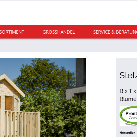
 SORTIMENT
GROSSHANDEL
SERVICE & BERATUN
Stel
B x T x
Blume
Hersteller