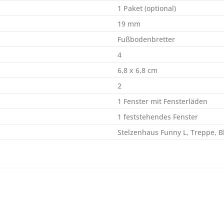
1 Paket (optional)
19 mm
Fußbodenbretter
4
6,8 x 6,8 cm
2
1 Fenster mit Fensterläden
1 feststehendes Fenster
Stelzenhaus Funny L, Treppe, B