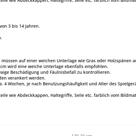
le wie Abdeckkappen, Haltegriffe, Seile etc. farblich vom Bildma
von 3 bis 14 Jahren.
.
m müssen auf einer weichen Unterlage wie Gras oder Holzspänen au
 cm wird eine weiche Unterlage ebenfalls empfohlen.
aige Beschädigung und Fäulnisbefall zu kontrollieren.
oden verankert werden.
4 Wochen, je nach Benutzungshäufigkeit und Alter des Spielgeräte
le wie Abdeckkappen, Haltegriffe, Seile etc. farblich vom Bildma
179,20 cm