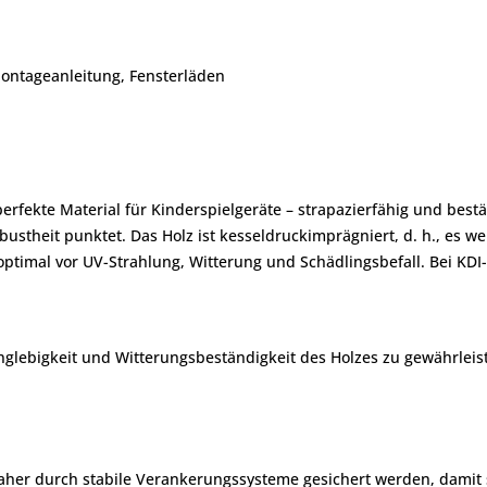
Montageanleitung, Fensterläden
s perfekte Material für Kinderspielgeräte – strapazierfähig und best
stheit punktet. Das Holz ist kesseldruckimprägniert, d. h., es w
s optimal vor UV-Strahlung, Witterung und Schädlingsbefall. Bei K
nglebigkeit und Witterungsbeständigkeit des Holzes zu gewährlei
her durch stabile Verankerungssysteme gesichert werden, damit sp