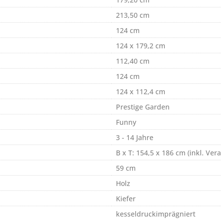
213,50 cm
124 cm
124 x 179,2 cm
112,40 cm
124 cm
124 x 112,4 cm
Prestige Garden
Funny
3 - 14 Jahre
B x T: 154,5 x 186 cm (inkl. Ve
59 cm
Holz
Kiefer
kesseldruckimprägniert