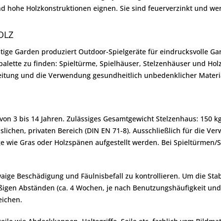
und hohe Holzkonstruktionen eignen. Sie sind feuerverzinkt und we
OLZ
ge Garden produziert Outdoor-Spielgeräte für eindrucksvolle Gart
alette zu finden: Spieltürme, Spielhäuser, Stelzenhäuser und Holz
itung und die Verwendung gesundheitlich unbedenklicher Materia
r von 3 bis 14 Jahren. Zulässiges Gesamtgewicht Stelzenhaus: 150 
lichen, privaten Bereich (DIN EN 71-8). Ausschließlich für die Ve
 wie Gras oder Holzspänen aufgestellt werden. Bei Spieltürmen/S
aige Beschädigung und Fäulnisbefall zu kontrollieren. Um die Stab
en Abständen (ca. 4 Wochen, je nach Benutzungshäufigkeit und Alt
eichen.