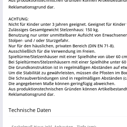
Aus produktionstechnischen Gründen können Artikelbestandtei
Reklamationsgrund dar.
ACHTUNG:
Nicht für Kinder unter 3 Jahren geeignet. Geeignet für Kinder 
Zulässiges Gesamtgewicht Stelzenhaus: 150 kg.
Benutzung nur unter unmittelbarer Aufsicht von Erwachsenen
Stolper- und / oder Sturzgefahr.
Nur für den häuslichen, privaten Bereich (DIN EN 71-8).
Ausschließlich für die Verwendung im Freien.
Spieltürme/Stelzenhäuser mit einer Spielhöhe von über 60 c
Bei Spieltürmen/Stelzenhäusern mit einer Spielhöhe unter 60
Die Grundkonstruktion ist in regelmäßigen Abständen auf etw
Um die Stabilität zu gewährleisten, müssen die Pfosten im B
Die Schraubverbindungen sind in regelmäßigen Abständen (ca. 
Die angegebenen Maße können geringfügig abweichen.
Aus produktionstechnischen Gründen können Artikelbestandtei
Reklamationsgrund dar.
Technische Daten
Sockelmaß Haus inkl. Anbauten - Tiefe (cm):