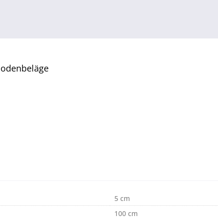
tbodenbeläge
5 cm
100 cm