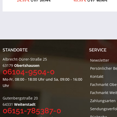
UVP
UVP
24,99 €
49,99 €
29,74 €
60,90 €
STANDORTE
SERVICE
Albrecht-Dürer-Straße 25
Newsletter
63179
Obertshausen
Persönlicher B
06104-9504-0
Kontakt
Mo-Fr, 08:00 - 18:00 Uhr und Sa, 09:00 - 16:00
Fachmarkt Obe
Uhr
Fachmarkt Weit
Gutenbergstraße 20
Zahlungsarten
64331
Weiterstadt
06151-785387-0
Sendungsverfo
Rückgabe