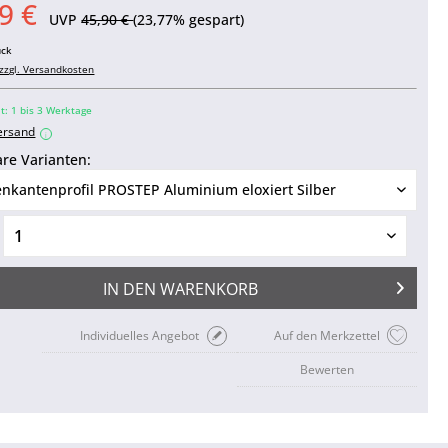
9 €
UVP
45,90 €
(23,77% gespart)
ück
zzgl. Versandkosten
it: 1 bis 3 Werktage
ersand
i
re Varianten:
IN DEN
WARENKORB
Individuelles Angebot
Auf den Merkzettel
Bewerten