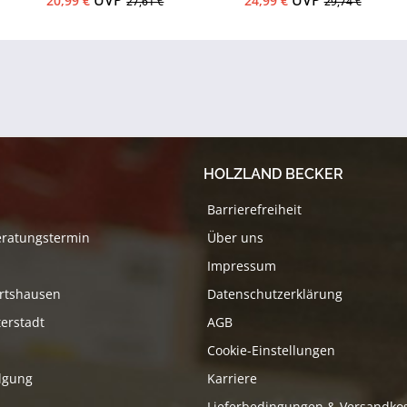
UVP
UVP
20,99 €
24,99 €
27,61 €
29,74 €
HOLZLAND BECKER
Barrierefreiheit
eratungstermin
Über uns
Impressum
rtshausen
Datenschutzerklärung
erstadt
AGB
Cookie-Einstellungen
lgung
Karriere
Lieferbedingungen & Versandko