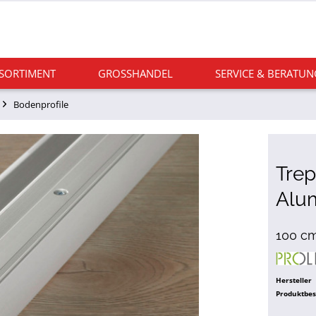
 SORTIMENT
GROSSHANDEL
SERVICE & BERATUN
Bodenprofile
Tre
Alum
100 cm
Hersteller
Produktbe