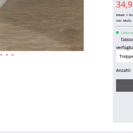
34,9
Inhalt:
1 St
inkl. MwSt.
Lieferze
Paketv
verfügba
Anzahl: